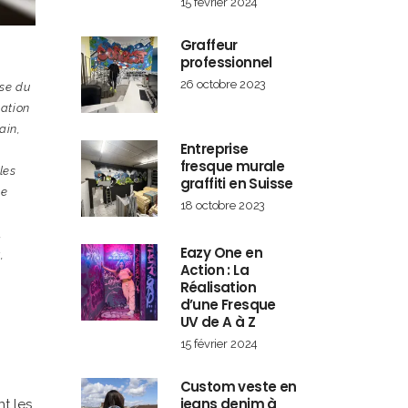
15 février 2024
Graffeur
professionnel
26 octobre 2023
sse du
ation
ain
,
Entreprise
fresque murale
les
graffiti en Suisse
se
18 octobre 2023
,
Eazy One en
t
,
Action : La
Réalisation
d’une Fresque
UV de A à Z
15 février 2024
Custom veste en
jeans denim à
t les