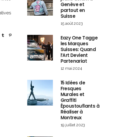
Genève et
partout en
atives
Suisse
15 août 2023
Eazy One Tagge
les Marques
Suisses: Quand
l’Art Devient
Partenariat
12 mai 2024
15 Idées de
Fresques
Murales et
Graffiti
Époustouflants à
Réaliser à
Montreux
19 juillet 2023