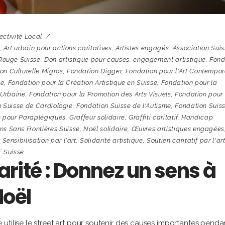
ectivité Local
,
Art urbain pour actions caritatives
,
Artistes engagés
,
Association Sui
Rouge Suisse
,
Don artistique pour causes
,
engagement artistique
,
Fond
on Culturelle Migros
,
Fondation Digger
,
Fondation pour l'Art Contempor
ce
,
Fondation pour la Création Artistique en Suisse
,
Fondation pour la
 Urbaine
,
Fondation pour la Promotion des Arts Visuels
,
Fondation pour 
 Suisse de Cardiologie
,
Fondation Suisse de l'Autisme
,
Fondation Suis
e pour Paraplégiques
,
Graffeur solidaire
,
Graffiti caritatif
,
Handicap
s Sans Frontières Suisse
,
Noël solidaire
,
Œuvres artistiques engagées
,
Sensibilisation par l'art
,
Solidarité artistique
,
Soutien caritatif par l'ar
 Suisse
darité : Donnez un sens à
Noël
utilise le street art pour soutenir des causes importantes pendan