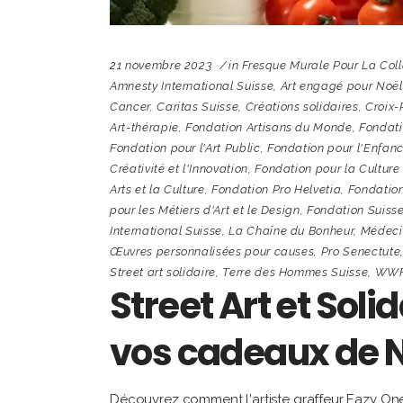
21 novembre 2023
in
Fresque Murale Pour La Coll
Amnesty International Suisse
,
Art engagé pour Noël
Cancer
,
Caritas Suisse
,
Créations solidaires
,
Croix-
Art-thérapie
,
Fondation Artisans du Monde
,
Fondati
Fondation pour l'Art Public
,
Fondation pour l'Enfan
Créativité et l'Innovation
,
Fondation pour la Culture
Arts et la Culture
,
Fondation Pro Helvetia
,
Fondation
pour les Métiers d'Art et le Design
,
Fondation Suiss
International Suisse
,
La Chaîne du Bonheur
,
Médecin
Œuvres personnalisées pour causes
,
Pro Senectute
Street art solidaire
,
Terre des Hommes Suisse
,
WWF
Street Art et Soli
vos cadeaux de 
Découvrez comment l'artiste graffeur Eazy One 