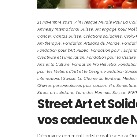
21 novembre 2023
in
Fresque Murale Pour La Coll
Amnesty International Suisse
,
Art engagé pour Noël
Cancer
,
Caritas Suisse
,
Créations solidaires
,
Croix-
Art-thérapie
,
Fondation Artisans du Monde
,
Fondati
Fondation pour l'Art Public
,
Fondation pour l'Enfan
Créativité et l'Innovation
,
Fondation pour la Culture
Arts et la Culture
,
Fondation Pro Helvetia
,
Fondation
pour les Métiers d'Art et le Design
,
Fondation Suiss
International Suisse
,
La Chaîne du Bonheur
,
Médecin
Œuvres personnalisées pour causes
,
Pro Senectute
Street art solidaire
,
Terre des Hommes Suisse
,
WWF
Street Art et Soli
vos cadeaux de 
Découvrez comment l'artiste graffeur Eazy One 