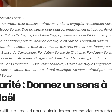
ectivité Local
,
Art urbain pour actions caritatives
,
Artistes engagés
,
Association Sui
Rouge Suisse
,
Don artistique pour causes
,
engagement artistique
,
Fond
on Culturelle Migros
,
Fondation Digger
,
Fondation pour l'Art Contempor
ce
,
Fondation pour la Création Artistique en Suisse
,
Fondation pour la
 Urbaine
,
Fondation pour la Promotion des Arts Visuels
,
Fondation pour 
 Suisse de Cardiologie
,
Fondation Suisse de l'Autisme
,
Fondation Suis
e pour Paraplégiques
,
Graffeur solidaire
,
Graffiti caritatif
,
Handicap
s Sans Frontières Suisse
,
Noël solidaire
,
Œuvres artistiques engagées
,
Sensibilisation par l'art
,
Solidarité artistique
,
Soutien caritatif par l'ar
 Suisse
darité : Donnez un sens à
Noël
utilise le street art pour soutenir des causes importantes pendan