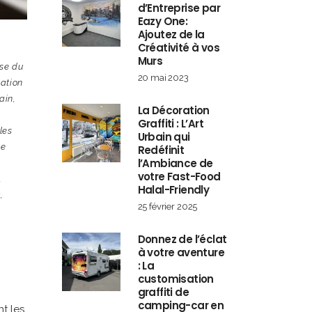
d’Entreprise par
Eazy One:
Ajoutez de la
Créativité à vos
Murs
sse du
20 mai 2023
ation
ain
,
La Décoration
Graffiti : L’Art
les
Urbain qui
se
Redéfinit
l’Ambiance de
votre Fast-Food
,
Halal-Friendly
t
,
25 février 2025
Donnez de l’éclat
à votre aventure
: La
customisation
graffiti de
camping-car en
t les