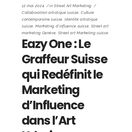
12 mai 2024
in
Street Art Marketing
Collaboration artistique suisse
,
Culture
contemporaine suisse
,
Identité artistique
suisse
,
Marketing d'influence suisse
,
Street art
marketing Genève
,
Street art Marketing suisse
Eazy One : Le
Graffeur Suisse
qui Redéfinit le
Marketing
d’Influence
dans l’Art