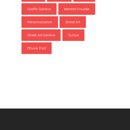
Graffiti Genève
Identité Visuelle
Personnalisation
Street Art
Street Art Genève
Suisse
Œuvre D'art