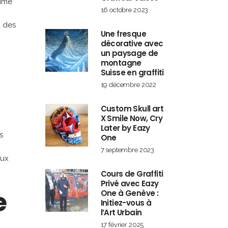
rime
16 octobre 2023
, des
Une fresque
décorative avec
un paysage de
montagne
Suisse en graffiti
19 décembre 2022
Custom Skull art
X Smile Now, Cry
Later by Eazy
s
One
7 septembre 2023
aux
Cours de Graffiti
Privé avec Eazy
e
One à Genève :
Initiez-vous à
l’Art Urbain
17 février 2025