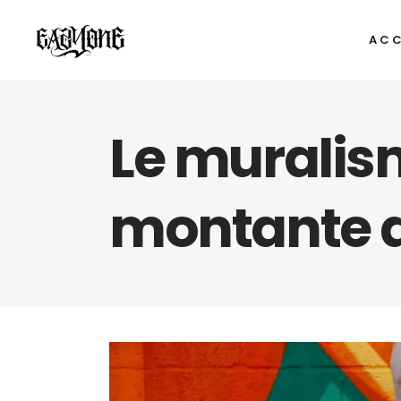
ACC
Le muralis
montante d