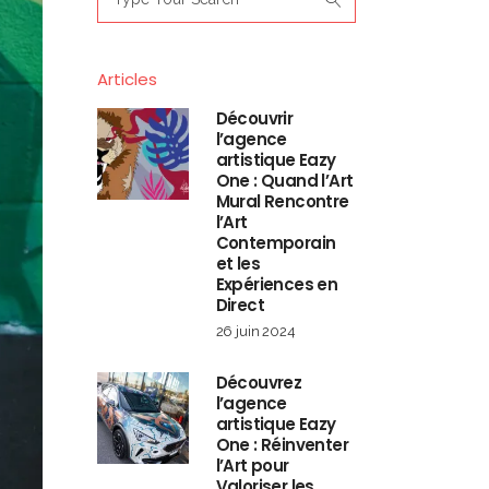
for:
Articles
Découvrir
l’agence
artistique Eazy
One : Quand l’Art
Mural Rencontre
l’Art
Contemporain
et les
Expériences en
Direct
26 juin 2024
Découvrez
l’agence
artistique Eazy
One : Réinventer
l’Art pour
Valoriser les