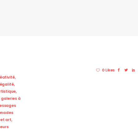
0 Likes
éativité
,
égalité
,
rtistique
,
,
galeries à
essages
enades
eet art
,
teurs