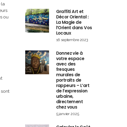
 la
eurs
Graffiti Art et
Décor Oriental :
es ou
La Magie de
l’Orient dans Vos
Locaux
16 septembre 2023
Donnez vie à
votre espace
avec des
fresques
murales de
nt
portraits de
rappeurs – L’art
de l’expression
 sont
urbaine,
directement
chez vous
5 janvier 2025