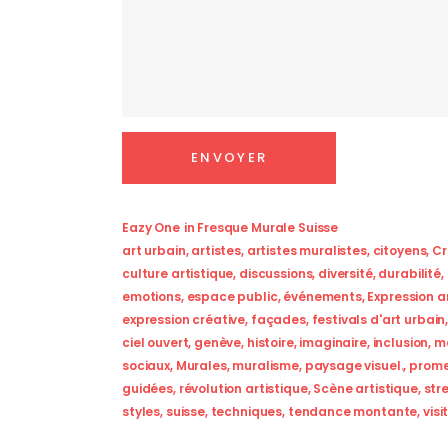
Eazy One
in
Fresque Murale Suisse
art urbain
,
artistes
,
artistes muralistes
,
citoyens
,
Cr
culture artistique
,
discussions
,
diversité
,
durabilité
,
emotions
,
espace public
,
événements
,
Expression a
expression créative
,
façades
,
festivals d'art urbain
ciel ouvert
,
genève
,
histoire
,
imaginaire
,
inclusion
,
m
sociaux
,
Murales
,
muralisme
,
paysage visuel.
,
prom
guidées
,
révolution artistique
,
Scène artistique
,
str
styles
,
suisse
,
techniques
,
tendance montante
,
visi