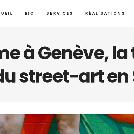
UEIL
BIO
SERVICES
RÉALISATIONS
me à Genève, la
u street-art en 