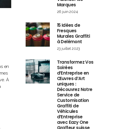
Marques
26 juin 2024
15 Idées de
Fresques
Murales Graffiti
à Delémont
23 juillet 2023
Transformez Vos
ns en
Soirées
d’Entreprise en
ormes
Œuvres d’Art
ve. À
uniques :
a
Découvrez Notre
Service de
Customisation
Graffiti de
Véhicules
d’Entreprise
avec Eazy One
Graffeur suisse