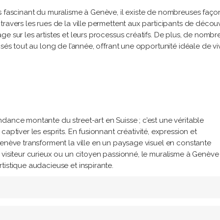
s fascinant du muralisme à Genève, il existe de nombreuses faço
ravers les rues de la ville permettent aux participants de découv
e sur les artistes et leurs processus créatifs. De plus, de nombr
isés tout au long de l’année, offrant une opportunité idéale de vi
dance montante du street-art en Suisse ; c’est une véritable
aptiver les esprits. En fusionnant créativité, expression et
Genève transforment la ville en un paysage visuel en constante
 visiteur curieux ou un citoyen passionné, le muralisme à Genève
tistique audacieuse et inspirante.