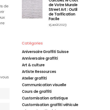
Calculez le Coût
de Votre Murale
ns de
Street Art : Outil
rir
de Tarification
eux
Facile
vre
15 août 2023
Catégories
Aniversaire Graffiti Suisse
Anniversaire graffiti
Art & culture
Artiste Ressources
 vous
Atelier graffiti
Communication visuelle
Cours de graffiti
Customisation artistique
Customisation graffiti véhicule