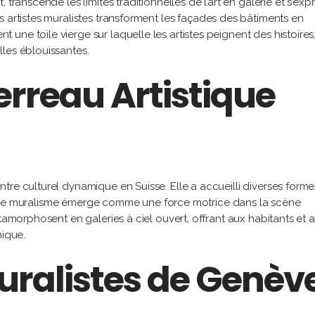
transcende les limites traditionnelles de l’art en galerie et s’exp
s artistes muralistes transforment les façades des bâtiments en
une toile vierge sur laquelle les artistes peignent des histoires
les éblouissantes.
erreau Artistique
tre culturel dynamique en Suisse. Elle a accueilli diverses forme
hui, le muralisme émerge comme une force motrice dans la scène
étamorphosent en galeries à ciel ouvert, offrant aux habitants et 
nique.
Muralistes de Genèv