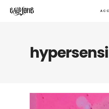
ACC
hypersensib