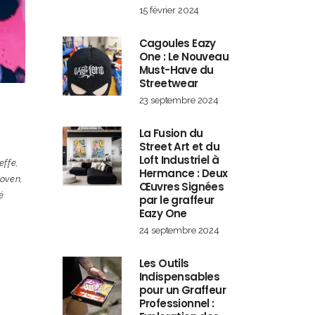
15 février 2024
Cagoules Eazy
One : Le Nouveau
Must-Have du
Streetwear
23 septembre 2024
,
La Fusion du
Street Art et du
Loft Industriel à
effe
,
Hermance : Deux
hoven
,
Œuvres Signées
é
par le graffeur
Eazy One
24 septembre 2024
Les Outils
Indispensables
pour un Graffeur
Professionnel :