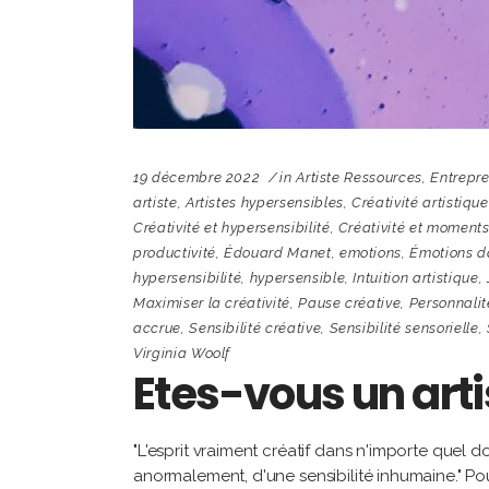
19 décembre 2022
in
Artiste Ressources
,
Entrepre
artiste
,
Artistes hypersensibles
,
Créativité artistique
Créativité et hypersensibilité
,
Créativité et moment
productivité
,
Édouard Manet
,
emotions
,
Émotions da
hypersensibilité
,
hypersensible
,
Intuition artistique
,
Maximiser la créativité
,
Pause créative
,
Personnalit
accrue
,
Sensibilité créative
,
Sensibilité sensorielle
,
Virginia Woolf
Etes-vous un arti
"L'esprit vraiment créatif dans n'importe quel 
anormalement, d'une sensibilité inhumaine." Pou