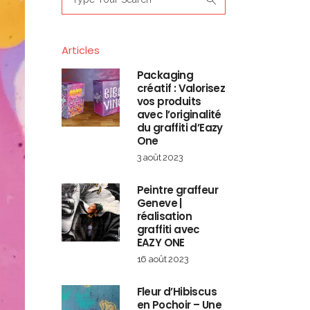
for:
Articles
Packaging
créatif : Valorisez
vos produits
avec l’originalité
du graffiti d’Eazy
One
3 août 2023
Peintre graffeur
Geneve |
réalisation
graffiti avec
EAZY ONE
16 août 2023
Fleur d’Hibiscus
en Pochoir – Une