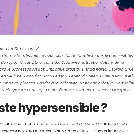
neuriat Dans L'art
,
Créativité artistique et hypersensibilité
,
Créativité des hypersensibles
s de repos
,
Créativité et solitude
,
Créativité naturelle
,
Culture de la
ns le processus créatif
,
Empathie artistique
,
frida kahlo
,
Georgia O'Ke
Jean-Michel Basquiat
,
John Lennon
,
Leonard Cohen
,
Ludwig van Beet
é créative
,
picasso
,
Priorité à la créativité
,
Réflexion créative
,
Sensibilit
Stéréotype de l'artiste
,
Surstimulation
,
Sylvia Plath
,
vincent van gogh
,
ste hypersensible ?
domaine n'est rien de plus que ceci : une créature humaine née
vez-vous vous retrouver dans cette citation? Les artistes sont