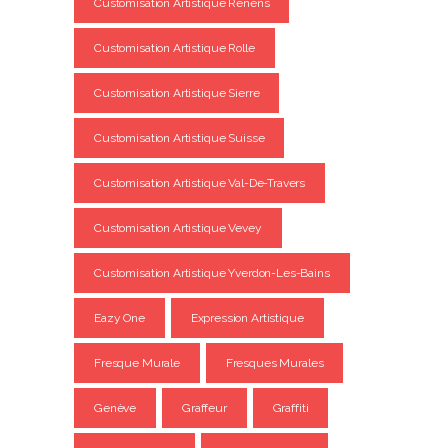
Customisation Artistique Renens
Customisation Artistique Rolle
Customisation Artistique Sierre
Customisation Artistique Suisse
Customisation Artistique Val-De-Travers
Customisation Artistique Vevey
Customisation Artistique Yverdon-Les-Bains
Eazy One
Expression Artistique
Fresque Murale
Fresques Murales
Genève
Graffeur
Graffiti