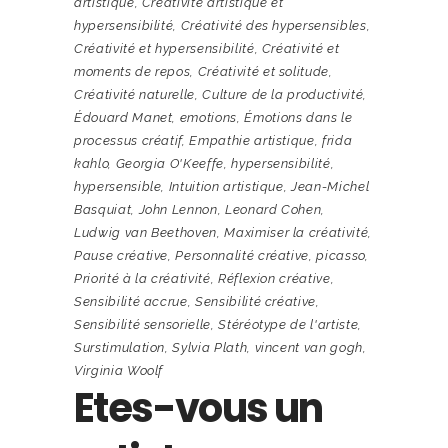
artistique
,
Créativité artistique et
hypersensibilité
,
Créativité des hypersensibles
,
Créativité et hypersensibilité
,
Créativité et
moments de repos
,
Créativité et solitude
,
Créativité naturelle
,
Culture de la productivité
,
Édouard Manet
,
emotions
,
Émotions dans le
processus créatif
,
Empathie artistique
,
frida
kahlo
,
Georgia O'Keeffe
,
hypersensibilité
,
hypersensible
,
Intuition artistique
,
Jean-Michel
Basquiat
,
John Lennon
,
Leonard Cohen
,
Ludwig van Beethoven
,
Maximiser la créativité
,
Pause créative
,
Personnalité créative
,
picasso
,
Priorité à la créativité
,
Réflexion créative
,
Sensibilité accrue
,
Sensibilité créative
,
Sensibilité sensorielle
,
Stéréotype de l'artiste
,
Surstimulation
,
Sylvia Plath
,
vincent van gogh
,
Virginia Woolf
Etes-vous un