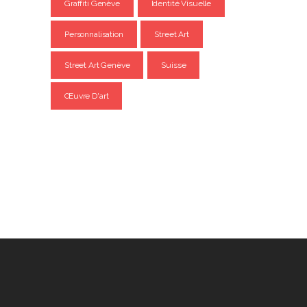
Graffiti Genève
Identité Visuelle
Personnalisation
Street Art
Street Art Genève
Suisse
Œuvre D'art