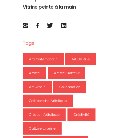
Vitrine peinte à la main
Tags
Art Contemporain
Art De Rue
Artiste
Artiste Graffeur
Art Urbain
Collaboration
Collaboration Artistique
Création Artistique
Créativité
Culture Urbaine