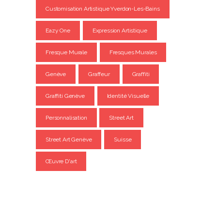
Customisation Artistique Yverdon-Les-Bains
Eazy One
Expression Artistique
Fresque Murale
Fresques Murales
Genève
Graffeur
Graffiti
Graffiti Genève
Identité Visuelle
Personnalisation
Street Art
Street Art Genève
Suisse
Œuvre D'art