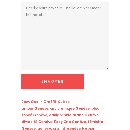
Eazy One
in
Graffiti Suisse
amour Genève
,
art islamique Genève
,
bleu
foncé Genève
,
calligraphie arabe Genève
,
diversité Genève
,
Eazy One Genève
,
féminité
Genève
,
genève
,
graffiti genève
,
Habibi