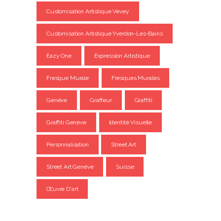
Customisation Artistique Vevey
Customisation Artistique Yverdon-Les-Bains
Eazy One
Expression Artistique
Fresque Murale
Fresques Murales
Genève
Graffeur
Graffiti
Graffiti Genève
Identité Visuelle
Personnalisation
Street Art
Street Art Genève
Suisse
Œuvre D'art