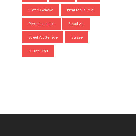
Graffiti Genève
Identité Visuelle
Personnalisation
Street Art
Street Art Genève
Suisse
Œuvre D'art