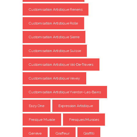
Customisation Artistique Renens
Customisation Artistique Rolle
Customisation Artistique Sierre
Customisation Artistique Suisse
Customisation Artistique Val-De-Travers
Customisation Artistique Vevey
Customisation Artistique Yverdon-Les-Bains
Eazy One
Expression Artistique
Fresque Murale
Fresques Murales
Genève
Graffeur
Graffiti