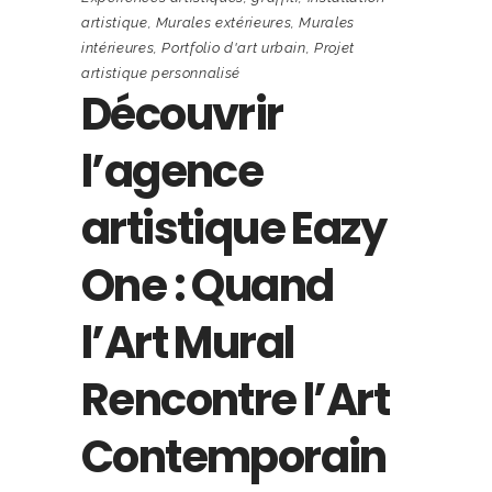
artistique
,
Murales extérieures
,
Murales
intérieures
,
Portfolio d'art urbain
,
Projet
artistique personnalisé
Découvrir
l’agence
artistique Eazy
One : Quand
l’Art Mural
Rencontre l’Art
Contemporain