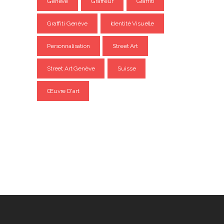
Genève
Graffeur
Graffiti
Graffiti Genève
Identité Visuelle
Personnalisation
Street Art
Street Art Genève
Suisse
Œuvre D'art