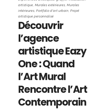
artistique
,
Murales extérieures
,
Murales
intérieures
,
Portfolio d'art urbain
,
Projet
artistique personnalisé
Découvrir
l’agence
artistique Eazy
One : Quand
l’Art Mural
Rencontre l’Art
Contemporain