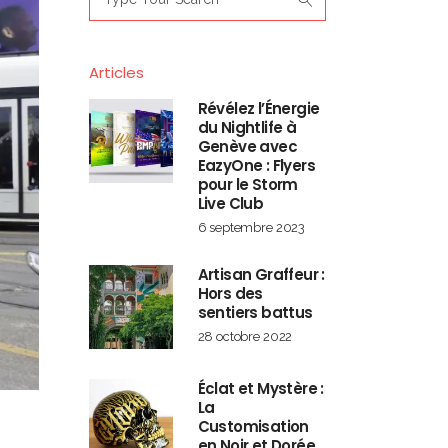
for:
Articles
Révélez l’Énergie
du Nightlife à
Genève avec
EazyOne : Flyers
pour le Storm
Live Club
6 septembre 2023
Artisan Graffeur :
Hors des
sentiers battus
28 octobre 2022
Éclat et Mystère :
La
Customisation
en Noir et Dorée