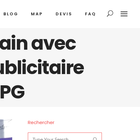
BLOG
MAP
DEVIS
FAQ
bain avec
blicitaire
TPG
Rechercher
Search