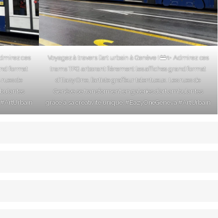
Admirez ces
Voyagez à travers l’art urbain à Genève ! 🚋✨ Admirez ces
and format
trams TPG arborant fièrement les affiches grand format
s rues de
d’Eazy One, l’artiste graffeur talentueux. Les rues de
mbulantes
Genève se transforment en galeries d’art ambulantes
 #ArtUrbain
grâce à sa créativité unique. #EazyOneGeneva #ArtUrbain