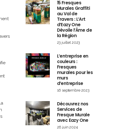
15 Fresques
Murales Graffiti
au Val de
Travers : L’Art
gnent
d’Eazy One
Dévoile l’Âme de
la Région
avers
23 juillet 2023
L’entreprise en
couleurs :
fie
Fresques
murales pour les
ent
murs
d’entreprise
16 septembre 2023
La
Découvrez nos
Services de
n
Fresque Murale
rs
avec Eazy One
26 juin 2024