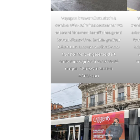
Voyagez à travers l’art urbain à
V
Genève ! 🚋✨ Admirez ces trams TPG
Genè
arborant fièrement les affiches grand
arbo
format d’Eazy One, l’artiste graffeur
for
talentueux. Les rues de Genève se
ta
transforment en galeries d’art
ambulantes grâce à sa créativité
am
unique. #EazyOneGeneva
#ArtUrbain