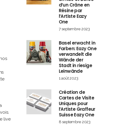
d’un Crâne en
Résine par
l’Artiste Eazy
One
7 septembre 2023
Basel erwacht in
Farben: Eazy One
verwandelt die
 nos
Wände der
Stadt in riesige
Leinwände
ms
1 août 2023
tte
Création de
Cartes de Visite
Uniques pour
a
l’Artiste Graffeur
vois.
Suisse Eazy One
e live
8 septembre 2023