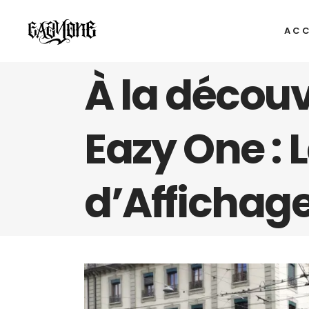
ACC
À la découv
Eazy One :
d’Affichage