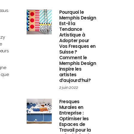
ssus.
Pourquoi le
Memphis Design
Est-il la
Tendance
Artistique à
azy
Adopter pour
de
Vos Fresques en
leurs
Suisse ?
Comment le
Memphis Design
agne
inspire les
artistes
e que
d’aujourd’hui?
2 juin 2022
Fresques
Murales en
Entreprise :
Optimiser les
Espaces de
Travail pour la