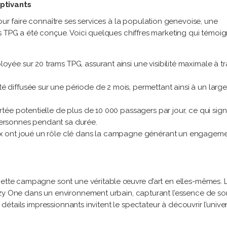
ptivants
our faire connaître ses services à la population genevoise, une
s TPG a été conçue. Voici quelques chiffres marketing qui témoi
ée sur 20 trams TPG, assurant ainsi une visibilité maximale à tr
diffusée sur une période de 2 mois, permettant ainsi à un large
e potentielle de plus de 10 000 passagers par jour, ce qui signi
ersonnes pendant sa durée.
x ont joué un rôle clé dans la campagne générant un engagem
 cette campagne sont une véritable œuvre d’art en elles-mêmes. 
azy One dans un environnement urbain, capturant l’essence de so
s détails impressionnants invitent le spectateur à découvrir l’unive