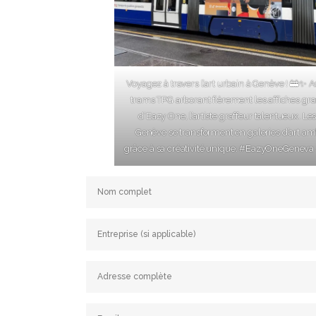
Voyagez à travers l’art urbain à Genève ! 🚋✨ 
trams TPG arborant fièrement les affiches gr
d’Eazy One, l’artiste graffeur talentueux. Le
Genève se transforment en galeries d’art a
grâce à sa créativité unique. #EazyOneGeneva