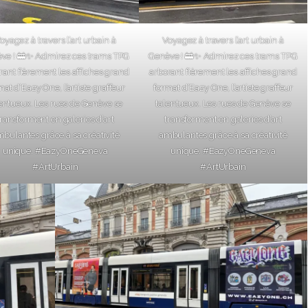
oyagez à travers l’art urbain à
Voyagez à travers l’art urbain à
ve ! 🚋✨ Admirez ces trams TPG
Genève ! 🚋✨ Admirez ces trams TPG
rant fièrement les affiches grand
arborant fièrement les affiches grand
mat d’Eazy One, l’artiste graffeur
format d’Eazy One, l’artiste graffeur
lentueux. Les rues de Genève se
talentueux. Les rues de Genève se
transforment en galeries d’art
transforment en galeries d’art
bulantes grâce à sa créativité
ambulantes grâce à sa créativité
unique. #EazyOneGeneva
unique. #EazyOneGeneva
#ArtUrbain
#ArtUrbain