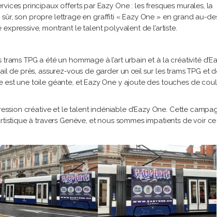
vices principaux offerts par Eazy One : les fresques murales, la
en sûr, son propre lettrage en graffiti « Eazy One » en grand au-de
xpressive, montrant le talent polyvalent de l’artiste.
 trams TPG a été un hommage à l’art urbain et à la créativité d’E
ail de près, assurez-vous de garder un œil sur les trams TPG et 
e est une toile géante, et Eazy One y ajoute des touches de cou
pression créative et le talent indéniable d’Eazy One. Cette camp
artistique à travers Genève, et nous sommes impatients de voir c