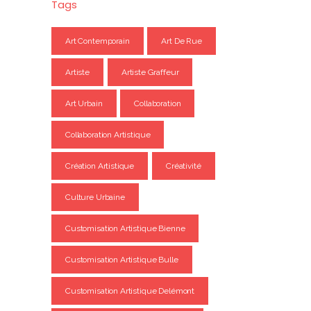
Tags
Art Contemporain
Art De Rue
Artiste
Artiste Graffeur
Art Urbain
Collaboration
Collaboration Artistique
Création Artistique
Créativité
Culture Urbaine
Customisation Artistique Bienne
Customisation Artistique Bulle
Customisation Artistique Delémont