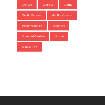
Genève
Graffeur
Graffiti
Graffiti Genève
Identité Visuelle
Personnalisation
Street Art
Street Art Genève
Suisse
Œuvre D'art