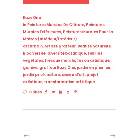
Eazy One
in
Peintures Murales De Clôture
,
Peintures
Murales Extérieures
,
Peintures Murales Pour La
Maison (intérieur/extérieur)
art urbain
,
Artiste graffeur
,
Beauté naturelle
,
Biodiversité
,
diversité botanique
,
feuilles
végétales
,
fresque murale
,
fusion artistique
,
genève
,
graffeur Eazy One
,
jardin en plein air
,
jardin privé
,
nature
,
œuvre d'art
,
projet
artistique
,
transformation artistique
0 Likes