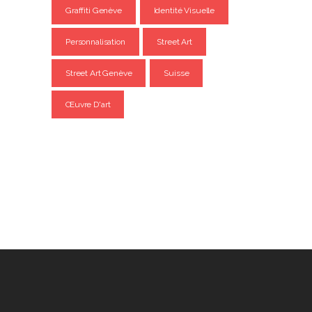
Graffiti Genève
Identité Visuelle
Personnalisation
Street Art
Street Art Genève
Suisse
Œuvre D'art