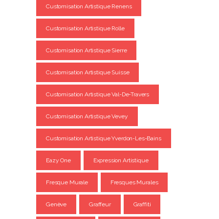
Customisation Artistique Renens
Customisation Artistique Rolle
Customisation Artistique Sierre
Customisation Artistique Suisse
Customisation Artistique Val-De-Travers
Customisation Artistique Vevey
Customisation Artistique Yverdon-Les-Bains
Eazy One
Expression Artistique
Fresque Murale
Fresques Murales
Genève
Graffeur
Graffiti