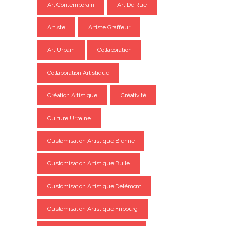
Art Contemporain
Art De Rue
Artiste
Artiste Graffeur
Art Urbain
Collaboration
Collaboration Artistique
Création Artistique
Créativité
Culture Urbaine
Customisation Artistique Bienne
Customisation Artistique Bulle
Customisation Artistique Delémont
Customisation Artistique Fribourg