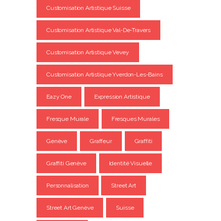
Customisation Artistique Suisse
Customisation Artistique Val-De-Travers
Customisation Artistique Vevey
Customisation Artistique Yverdon-Les-Bains
Eazy One
Expression Artistique
Fresque Murale
Fresques Murales
Genève
Graffeur
Graffiti
Graffiti Genève
Identité Visuelle
Personnalisation
Street Art
Street Art Genève
Suisse