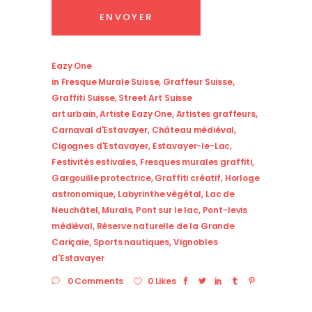
Eazy One
in
Fresque Murale Suisse
,
Graffeur Suisse
,
Graffiti Suisse
,
Street Art Suisse
art urbain
,
Artiste Eazy One
,
Artistes graffeurs
,
Carnaval d'Estavayer
,
Château médiéval
,
Cigognes d'Estavayer
,
Estavayer-le-Lac
,
Festivités estivales
,
Fresques murales graffiti
,
Gargouille protectrice
,
Graffiti créatif
,
Horloge
astronomique
,
Labyrinthe végétal
,
Lac de
Neuchâtel
,
Murals
,
Pont sur le lac
,
Pont-levis
médiéval
,
Réserve naturelle de la Grande
Cariçaie
,
Sports nautiques
,
Vignobles
d'Estavayer
0 Comments
0 Likes