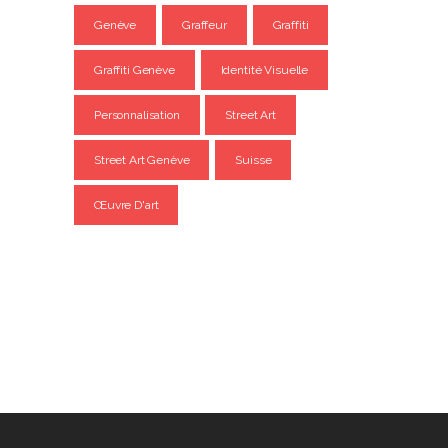
Genève
Graffeur
Graffiti
Graffiti Genève
Identité Visuelle
Personnalisation
Street Art
Street Art Genève
Suisse
Œuvre D'art