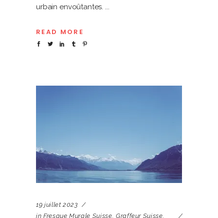
urbain envoûtantes.
READ MORE
19 juillet 2023
in
Fresque Murale Suisse
,
Graffeur Suisse
,