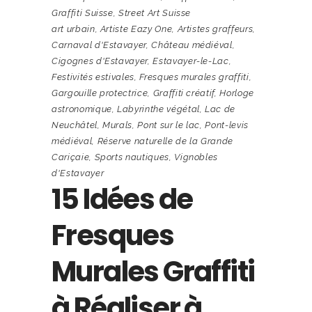
Graffiti Suisse
,
Street Art Suisse
art urbain
,
Artiste Eazy One
,
Artistes graffeurs
,
Carnaval d'Estavayer
,
Château médiéval
,
Cigognes d'Estavayer
,
Estavayer-le-Lac
,
Festivités estivales
,
Fresques murales graffiti
,
Gargouille protectrice
,
Graffiti créatif
,
Horloge
astronomique
,
Labyrinthe végétal
,
Lac de
Neuchâtel
,
Murals
,
Pont sur le lac
,
Pont-levis
médiéval
,
Réserve naturelle de la Grande
Cariçaie
,
Sports nautiques
,
Vignobles
d'Estavayer
15 Idées de
Fresques
Murales Graffiti
à Réaliser à