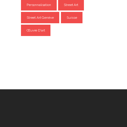
Personnalisation
Street Art
Street Art Genève
Suisse
Œuvre D'art