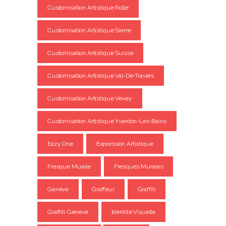
Customisation Artistique Rolle
Customisation Artistique Sierre
Customisation Artistique Suisse
Customisation Artistique Val-De-Travers
Customisation Artistique Vevey
Customisation Artistique Yverdon-Les-Bains
Eazy One
Expression Artistique
Fresque Murale
Fresques Murales
Genève
Graffeur
Graffiti
Graffiti Genève
Identité Visuelle