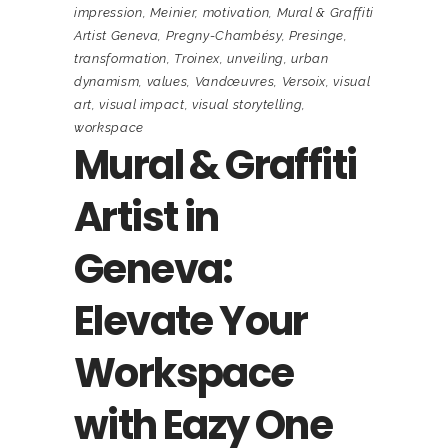
impression
,
Meinier
,
motivation
,
Mural & Graffiti
Artist Geneva
,
Pregny-Chambésy
,
Presinge
,
transformation
,
Troinex
,
unveiling
,
urban
dynamism
,
values
,
Vandœuvres
,
Versoix
,
visual
art
,
visual impact
,
visual storytelling
,
workspace
Mural & Graffiti
Artist in
Geneva:
Elevate Your
Workspace
with Eazy One