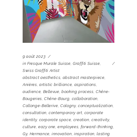
9 août 2023
in
Fresque Murale Suisse
,
Graffiti Suisse
,
Swiss Graffiti Artist
abstract aesthetics
,
abstract masterpiece
,
Anières
,
artistic brilliance
,
aspirations
,
audience
,
Bellevue
,
booking process
,
Chêne-
Bougeries
,
Chêne-Bourg
,
collaboration
,
Collonge-Bellerive
,
Cologny
,
conceptualization
,
consultation
,
contemporary art
,
corporate
identity
,
corporate space
,
creation
,
creativity
,
culture
,
eazy one
,
employees
,
forward-thinking
,
Gy
,
Hermance
,
innovation
,
inspiration
,
lasting