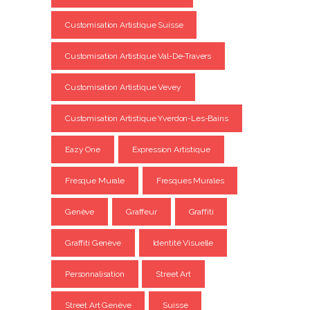
Customisation Artistique Suisse
Customisation Artistique Val-De-Travers
Customisation Artistique Vevey
Customisation Artistique Yverdon-Les-Bains
Eazy One
Expression Artistique
Fresque Murale
Fresques Murales
Genève
Graffeur
Graffiti
Graffiti Genève
Identité Visuelle
Personnalisation
Street Art
Street Art Genève
Suisse