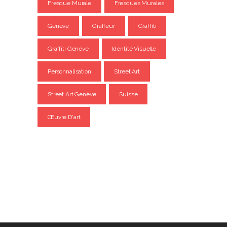
Fresque Murale
Fresques Murales
Genève
Graffeur
Graffiti
Graffiti Genève
Identité Visuelle
Personnalisation
Street Art
Street Art Genève
Suisse
Œuvre D'art