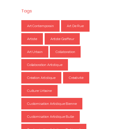
Tags
Art Contemporain
Art De Rue
Artiste
Artiste Graffeur
Art Urbain
Collaboration
Collaboration Artistique
Création Artistique
Créativité
Culture Urbaine
Customisation Artistique Bienne
Customisation Artistique Bulle