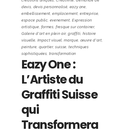
créations uniques
,
Créativité
,
demande de
devis
,
devis personnalisé
,
eazy one
,
embellissement
,
emplacement
,
entreprise
,
espace public
,
evenement
,
Expression
artistique
,
formes
,
fresque sur container
,
Galerie d'art en plein air
,
graffiti
,
histoire
visuelle
,
Impact visuel
,
marque
,
œuvre d'art
,
peinture
,
quartier
,
suisse
,
techniques
sophistiquées
,
transformation
Eazy One :
L’Artiste du
Graffiti Suisse
qui
Transformera