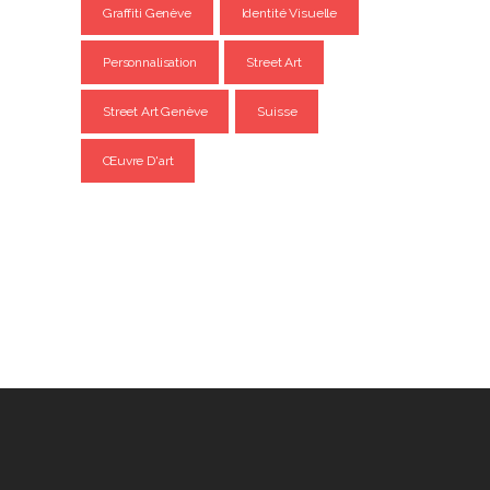
Graffiti Genève
Identité Visuelle
Personnalisation
Street Art
Street Art Genève
Suisse
Œuvre D'art