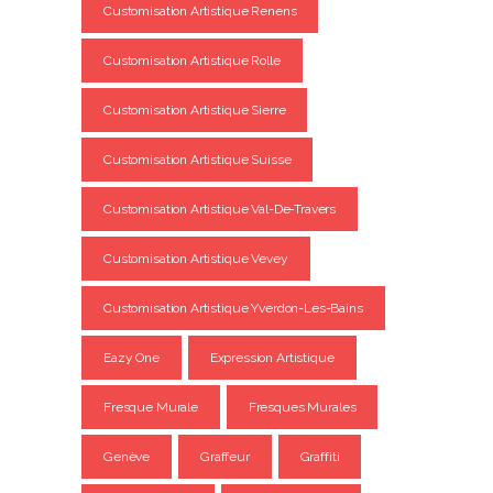
Customisation Artistique Renens
Customisation Artistique Rolle
Customisation Artistique Sierre
Customisation Artistique Suisse
Customisation Artistique Val-De-Travers
Customisation Artistique Vevey
Customisation Artistique Yverdon-Les-Bains
Eazy One
Expression Artistique
Fresque Murale
Fresques Murales
Genève
Graffeur
Graffiti