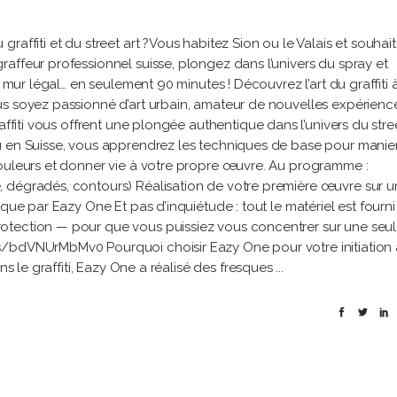
raffiti et du street art ?Vous habitez Sion ou le Valais et souhai
affeur professionnel suisse, plongez dans l’univers du spray et
n mur légal… en seulement 90 minutes ! Découvrez l’art du graffiti 
us soyez passionné d’art urbain, amateur de nouvelles expérienc
affiti vous offrent une plongée authentique dans l’univers du stree
u en Suisse, vous apprendrez les techniques de base pour manier
couleurs et donner vie à votre propre œuvre. Au programme :
 dégradés, contours) Réalisation de votre première œuvre sur 
ique par Eazy One Et pas d’inquiétude : tout le matériel est fourn
otection — pour que vous puissiez vous concentrer sur une seu
s/bdVNUrMbMv0 Pourquoi choisir Eazy One pour votre initiation
ns le graffiti, Eazy One a réalisé des fresques