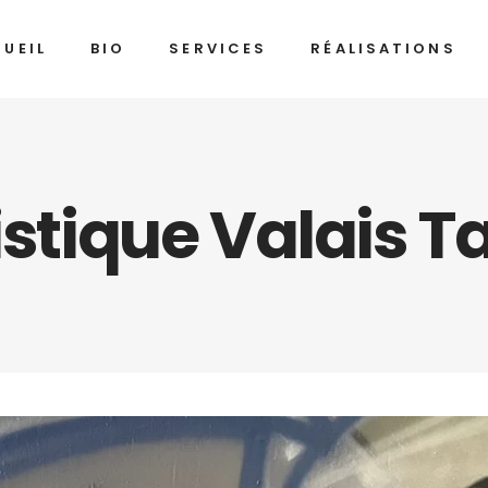
UEIL
BIO
SERVICES
RÉALISATIONS
tistique Valais T