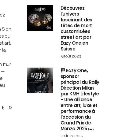
Découvrez
l’univers
tez
fascinant des
têtes de mort
à Sion
customisées
es ou
street art par
Eazy One en
t art.
Suisse
 la
5 août 2023
un mur
🏁 Eazy One,
i —
sponsor
le
principal du Rally
 au
Direction Milan
par KMH Lifestyle
– Une alliance
entre art, luxe et
performance à
l’occasion du
Grand Prix de
Monza 2025 🏎️
30 juin 2025