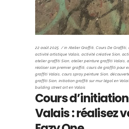
22 août 2025
in
Atelier Graffiti
,
Cours De Graffiti
,
activité artistique Valais
,
activité créative Sion
,
acti
atelier graffiti Sion
,
atelier peinture graffiti Valais
,
a
réaliser son premier graffiti
,
cours de graffiti pour e
graffiti Valais
,
cours spray peinture Sion
,
découverte
graffiti Sion
,
initiation graffiti sur mur légal en Valai
building street art en Valais
Cours d’initiation 
Valais : réalisez 
Eazy One