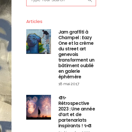
for:
Articles
Jam graffiti à
Champel : Eazy
One et la crème
du street art
genevois
transforment un
bâtiment oublié
en galerie
éphémère
18 mai 2017
🎨✨
Rétrospective
2023 : Une année
d’art et de
partenariats
inspirants ! ✨🎨