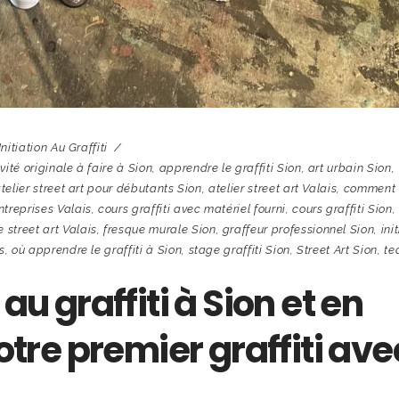
Initiation Au Graffiti
vité originale à faire à Sion
,
apprendre le graffiti Sion
,
art urbain Sion
,
telier street art pour débutants Sion
,
atelier street art Valais
,
comment
ntreprises Valais
,
cours graffiti avec matériel fourni
,
cours graffiti Sion
,
 street art Valais
,
fresque murale Sion
,
graffeur professionnel Sion
,
ini
s
,
où apprendre le graffiti à Sion
,
stage graffiti Sion
,
Street Art Sion
,
te
au graffiti à Sion et en
votre premier graffiti ave