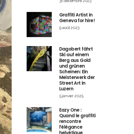
31 décembre 2023
Graffiti Artist in
Geneva for hire!
9 août 2023
Dagobert fährt
Ski auf einem
Berg aus Gold
und grünen
Scheinen: Ein
Meisterwerk der
Street Art in
Luzern
5 janvier 2025
Eazy One :
Quand le graffiti
rencontre
l’élégance
helvétique