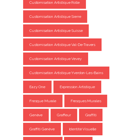
Customisation Artistique Rolle
Customisation Artistique Sierre
Customisation Artistique Suisse
Customisation Artistique Val-De-Travers
Customisation Artistique Vevey
Customisation Artistique Yverdon-Les-Bains
Eazy One
Expression Artistique
Fresque Murale
Fresques Murales
Genève
Graffeur
Graffiti
Graffiti Genève
Identité Visuelle