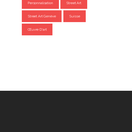
Personnalisation
Street Art
Street Art Genève
Suisse
Œuvre D'art