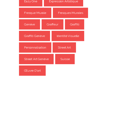
Eazy One
Expression Artistique
Fresque Murale
Fresques Murales
Genève
Graffeur
Graffiti
Graffiti Genève
Identité Visuelle
Personnalisation
Street Art
Street Art Genève
Suisse
Œuvre D'art