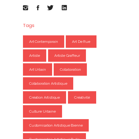
Tags
Art Contemporain
Art De Rue
Artiste
Artiste Graffeur
Art Urbain
Collaboration
Collaboration Artistique
Création Artistique
Créativité
Culture Urbaine
Customisation Artistique Bienne