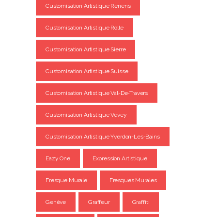
Customisation Artistique Renens
Customisation Artistique Rolle
Customisation Artistique Sierre
Customisation Artistique Suisse
Customisation Artistique Val-De-Travers
Customisation Artistique Vevey
Customisation Artistique Yverdon-Les-Bains
Eazy One
Expression Artistique
Fresque Murale
Fresques Murales
Genève
Graffeur
Graffiti