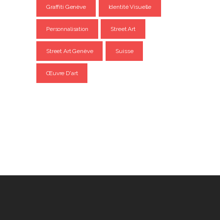
Graffiti Genève
Identité Visuelle
Personnalisation
Street Art
Street Art Genève
Suisse
Œuvre D'art