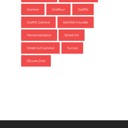
Genève
Graffeur
Graffiti
Graffiti Genève
Identité Visuelle
Personnalisation
Street Art
Street Art Genève
Suisse
Œuvre D'art