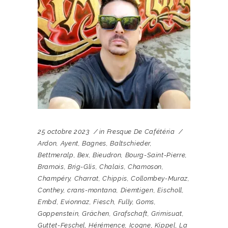
25 octobre 2023
in
Fresque De Cafétéria
Ardon
,
Ayent
,
Bagnes
,
Baltschieder
,
Bettmeralp
,
Bex
,
Bieudron
,
Bourg-Saint-Pierre
,
Bramois
,
Brig-Glis
,
Chalais
,
Chamoson
,
Champéry
,
Charrat
,
Chippis
,
Collombey-Muraz
,
Conthey
,
crans-montana
,
Diemtigen
,
Eischoll
,
Embd
,
Evionnaz
,
Fiesch
,
Fully
,
Goms
,
Goppenstein
,
Grächen
,
Grafschaft
,
Grimisuat
,
Guttet-Feschel
,
Hérémence
,
Icogne
,
Kippel
,
La