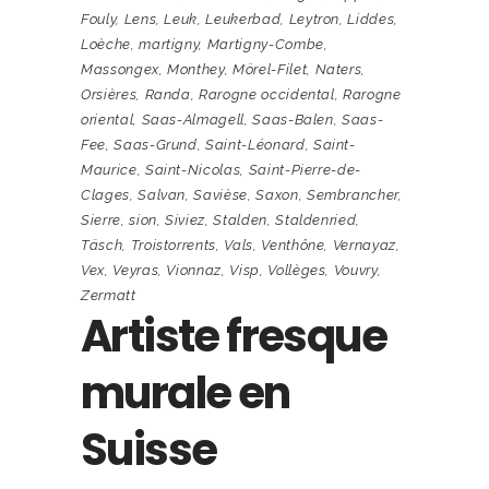
Fouly
,
Lens
,
Leuk
,
Leukerbad
,
Leytron
,
Liddes
,
Loèche
,
martigny
,
Martigny-Combe
,
Massongex
,
Monthey
,
Mörel-Filet
,
Naters
,
Orsières
,
Randa
,
Rarogne occidental
,
Rarogne
oriental
,
Saas-Almagell
,
Saas-Balen
,
Saas-
Fee
,
Saas-Grund
,
Saint-Léonard
,
Saint-
Maurice
,
Saint-Nicolas
,
Saint-Pierre-de-
Clages
,
Salvan
,
Savièse
,
Saxon
,
Sembrancher
,
Sierre
,
sion
,
Siviez
,
Stalden
,
Staldenried
,
Täsch
,
Troistorrents
,
Vals
,
Venthône
,
Vernayaz
,
Vex
,
Veyras
,
Vionnaz
,
Visp
,
Vollèges
,
Vouvry
,
Zermatt
Artiste fresque
murale en
Suisse