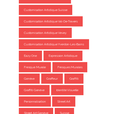
Customisation Artistique Suisse
Customisation Artistique Val-De-Travers
Customisation Artistique Vevey
Customisation Artistique Yverdon-Les-Bains
Eazy One
Expression Artistique
Fresque Murale
Fresques Murales
Genève
Graffeur
Graffiti
Graffiti Genève
Identité Visuelle
Personnalisation
Street Art
Street Art Genève
Suisse