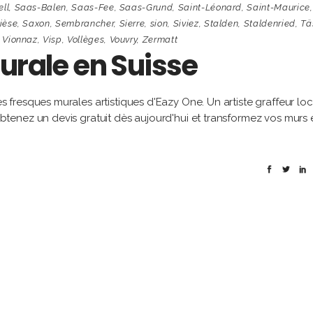
ll
,
Saas-Balen
,
Saas-Fee
,
Saas-Grund
,
Saint-Léonard
,
Saint-Maurice
,
ièse
,
Saxon
,
Sembrancher
,
Sierre
,
sion
,
Siviez
,
Stalden
,
Staldenried
,
Tä
,
Vionnaz
,
Visp
,
Vollèges
,
Vouvry
,
Zermatt
urale en Suisse
fresques murales artistiques d'Eazy One. Un artiste graffeur loc
enez un devis gratuit dès aujourd'hui et transformez vos murs 