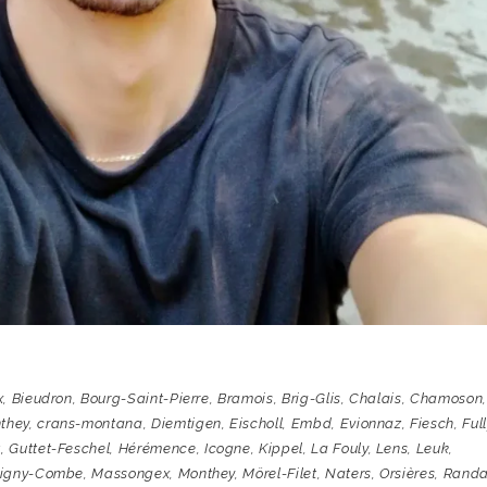
x
,
Bieudron
,
Bourg-Saint-Pierre
,
Bramois
,
Brig-Glis
,
Chalais
,
Chamoson
,
they
,
crans-montana
,
Diemtigen
,
Eischoll
,
Embd
,
Evionnaz
,
Fiesch
,
Full
t
,
Guttet-Feschel
,
Hérémence
,
Icogne
,
Kippel
,
La Fouly
,
Lens
,
Leuk
,
tigny-Combe
,
Massongex
,
Monthey
,
Mörel-Filet
,
Naters
,
Orsières
,
Rand