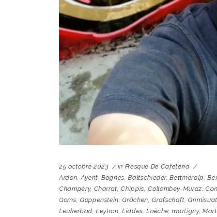
25 octobre 2023
in
Fresque De Cafétéria
Ardon
,
Ayent
,
Bagnes
,
Baltschieder
,
Bettmeralp
,
Be
Champéry
,
Charrat
,
Chippis
,
Collombey-Muraz
,
Con
Goms
,
Goppenstein
,
Grächen
,
Grafschaft
,
Grimisua
Leukerbad
,
Leytron
,
Liddes
,
Loèche
,
martigny
,
Mar