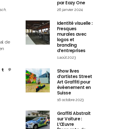
par Eazy One
sch
,
26 janvier 2024
Identité visuelle :
Fresques
murales avec
logos et
al de
branding
en
d’entreprises
1 août 2023
Show lives
d’artistes Street
Art Graffiti pour
évèenement en
Suisse
16 octobre 2023
Graffiti Abstrait
sur Voiture :
L’Œuvre