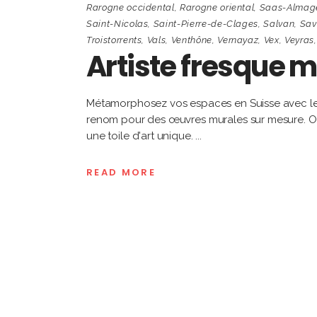
Rarogne occidental
,
Rarogne oriental
,
Saas-Almage
Saint-Nicolas
,
Saint-Pierre-de-Clages
,
Salvan
,
Sav
Troistorrents
,
Vals
,
Venthône
,
Vernayaz
,
Vex
,
Veyras
Artiste fresque m
Métamorphosez vos espaces en Suisse avec les 
renom pour des œuvres murales sur mesure. Obt
une toile d'art unique.
READ MORE