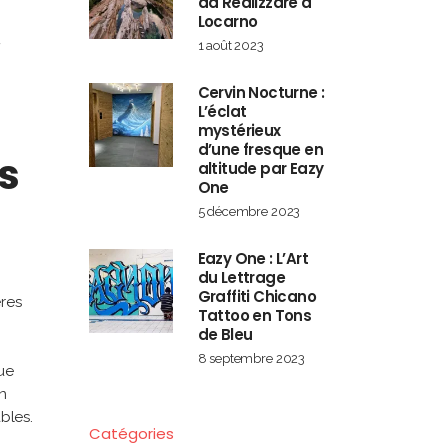
da Realizzare a
Locarno
,
1 août 2023
Cervin Nocturne :
L’éclat
mystérieux
d’une fresque en
s
altitude par Eazy
One
5 décembre 2023
Eazy One : L’Art
du Lettrage
Graffiti Chicano
ères
Tattoo en Tons
de Bleu
8 septembre 2023
ue
n
bles.
Catégories