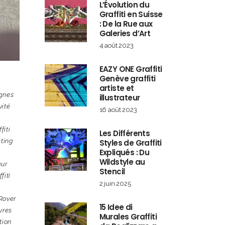
L’Évolution du
Graffiti en Suisse
: De la Rue aux
Galeries d’Art
4 août 2023
EAZY ONE Graffiti
Genève graffiti
artiste et
gnes
illustrateur
vité
16 août 2023
fiti
Les Différents
ting
Styles de Graffiti
Expliqués : Du
c
Wildstyle au
eur
Stencil
fiti
2 juin 2025
Rover
15 Idee di
vres
Murales Graffiti
tion