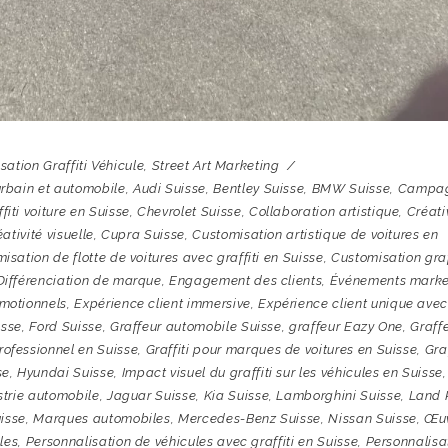
ation Graffiti Véhicule
,
Street Art Marketing
urbain et automobile
,
Audi Suisse
,
Bentley Suisse
,
BMW Suisse
,
Campa
iti voiture en Suisse
,
Chevrolet Suisse
,
Collaboration artistique
,
Créati
ativité visuelle
,
Cupra Suisse
,
Customisation artistique de voitures en
isation de flotte de voitures avec graffiti en Suisse
,
Customisation graf
Différenciation de marque
,
Engagement des clients
,
Événements marke
motionnels
,
Expérience client immersive
,
Expérience client unique ave
isse
,
Ford Suisse
,
Graffeur automobile Suisse
,
graffeur Eazy One
,
Graff
rofessionnel en Suisse
,
Graffiti pour marques de voitures en Suisse
,
Graf
se
,
Hyundai Suisse
,
Impact visuel du graffiti sur les véhicules en Suisse
,
strie automobile
,
Jaguar Suisse
,
Kia Suisse
,
Lamborghini Suisse
,
Land 
uisse
,
Marques automobiles
,
Mercedes-Benz Suisse
,
Nissan Suisse
,
Œu
les
,
Personnalisation de véhicules avec graffiti en Suisse
,
Personnalisa