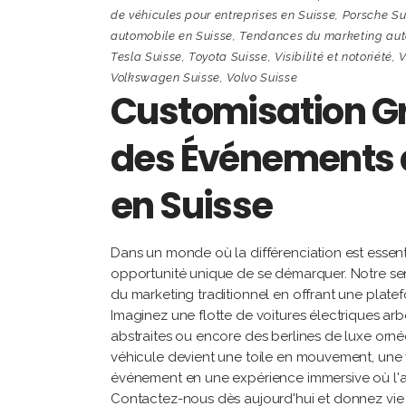
de véhicules pour entreprises en Suisse
,
Porsche Su
automobile en Suisse
,
Tendances du marketing auto
Tesla Suisse
,
Toyota Suisse
,
Visibilité et notoriété
,
V
Volkswagen Suisse
,
Volvo Suisse
Customisation Gra
des Événements 
en Suisse
Dans un monde où la différenciation est essen
opportunité unique de se démarquer. Notre serv
du marketing traditionnel en offrant une platef
Imaginez une flotte de voitures électriques arb
abstraites ou encore des berlines de luxe orn
véhicule devient une toile en mouvement, une 
événement en une expérience immersive où l'ar
Contactez-nous dès aujourd'hui et donnez vie à