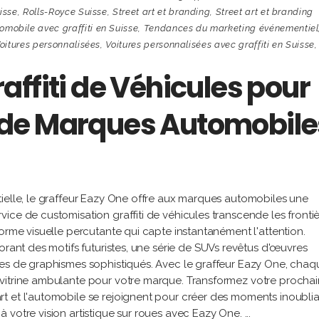
isse
,
Rolls-Royce Suisse
,
Street art et branding
,
Street art et branding
mobile avec graffiti en Suisse
,
Tendances du marketing événementiel
oitures personnalisées
,
Voitures personnalisées avec graffiti en Suisse
,
ffiti de Véhicules pour
de Marques Automobile
tielle, le graffeur Eazy One offre aux marques automobiles une
ice de customisation graffiti de véhicules transcende les fronti
orme visuelle percutante qui capte instantanément l'attention.
orant des motifs futuristes, une série de SUVs revêtus d'œuvres
ées de graphismes sophistiqués. Avec le graffeur Eazy One, chaq
vitrine ambulante pour votre marque. Transformez votre prochai
t et l'automobile se rejoignent pour créer des moments inoublia
 votre vision artistique sur roues avec Eazy One.