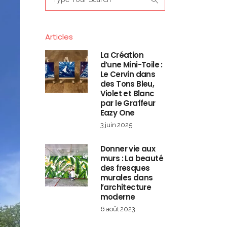
for:
Articles
La Création
d’une Mini-Toile :
Le Cervin dans
des Tons Bleu,
Violet et Blanc
par le Graffeur
Eazy One
3 juin 2025
Donner vie aux
murs : La beauté
des fresques
murales dans
l’architecture
moderne
6 août 2023