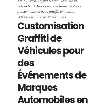
Tesla Suisse
,
Toyota Suisse
,
Visibilité et
notoriété
,
Voitures personnalisées
,
Voitures
personnalisées avec graffiti en Suisse
,
Volkswagen Suisse
,
Volvo Suisse
Customisation
Graffiti de
Véhicules pour
des
Événements de
Marques
Automobiles en