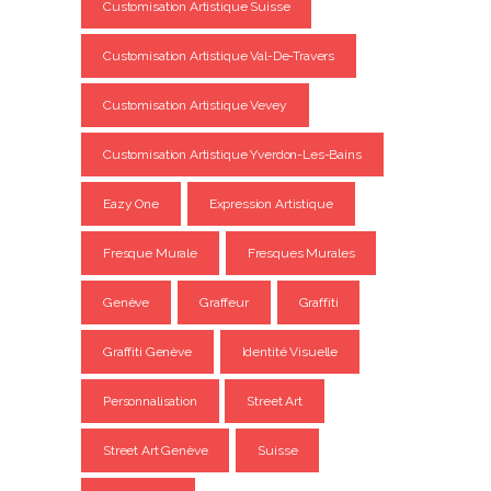
Customisation Artistique Suisse
Customisation Artistique Val-De-Travers
Customisation Artistique Vevey
Customisation Artistique Yverdon-Les-Bains
Eazy One
Expression Artistique
Fresque Murale
Fresques Murales
Genève
Graffeur
Graffiti
Graffiti Genève
Identité Visuelle
Personnalisation
Street Art
Street Art Genève
Suisse