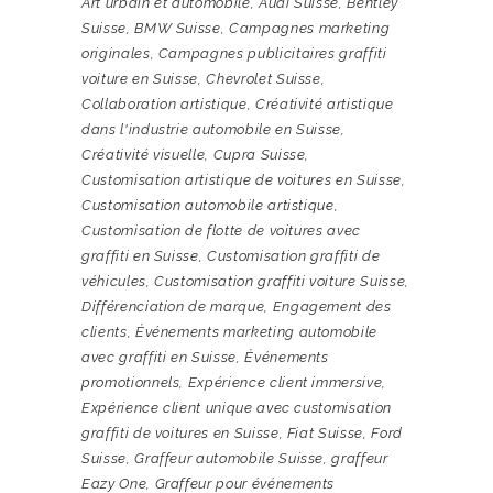
Art urbain et automobile
,
Audi Suisse
,
Bentley
Suisse
,
BMW Suisse
,
Campagnes marketing
originales
,
Campagnes publicitaires graffiti
voiture en Suisse
,
Chevrolet Suisse
,
Collaboration artistique
,
Créativité artistique
dans l'industrie automobile en Suisse
,
Créativité visuelle
,
Cupra Suisse
,
Customisation artistique de voitures en Suisse
,
Customisation automobile artistique
,
Customisation de flotte de voitures avec
graffiti en Suisse
,
Customisation graffiti de
véhicules
,
Customisation graffiti voiture Suisse
,
Différenciation de marque
,
Engagement des
clients
,
Événements marketing automobile
avec graffiti en Suisse
,
Événements
promotionnels
,
Expérience client immersive
,
Expérience client unique avec customisation
graffiti de voitures en Suisse
,
Fiat Suisse
,
Ford
Suisse
,
Graffeur automobile Suisse
,
graffeur
Eazy One
,
Graffeur pour événements