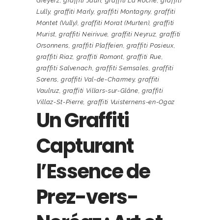
Greyerz
,
graffiti Jaun
,
graffiti La Roche
,
graffiti
Lully
,
graffiti Marly
,
graffiti Montagny
,
graffiti
Montet (Vully)
,
graffiti Morat (Murten)
,
graffiti
Murist
,
graffiti Neirivue
,
graffiti Neyruz
,
graffiti
Orsonnens
,
graffiti Plaffeien
,
graffiti Posieux
,
graffiti Riaz
,
graffiti Romont
,
graffiti Rue
,
graffiti Salvenach
,
graffiti Semsales
,
graffiti
Sorens
,
graffiti Val-de-Charmey
,
graffiti
Vaulruz
,
graffiti Villars-sur-Glâne
,
graffiti
Villaz-St-Pierre
,
graffiti Vuisternens-en-Ogoz
Un Graffiti
Capturant
l’Essence de
Prez-vers-