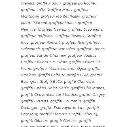
Greyerz
,
graffeur Jaun
,
graffeur La Roche
,
graffeur Lully
,
Graffeur Marly
,
graffeur
Montagny
,
graffeur Montet (Vully)
,
graffeur
Morat (Murten)
,
graffeur Murist
,
graffeur
Neirivue
,
Graffeur Neyruz
,
graffeur Orsonnens
,
graffeur Plaffeien
,
Graffeur Posieux
,
Graffeur
Riaz
,
graffeur Romont
,
graffeur Rue
,
graffeur
Salvenach
,
graffeur Semsales
,
graffeur Sorens
,
graffeur Val-de-Charmey
,
graffeur Vaulruz
,
Graffeur Villars-sur-Glâne
,
graffeur Villaz-St-
Pierre
,
graffeur Vuisternens-en-Ogoz
,
graffiti
Attalens
,
graffiti Belfaux
,
graffiti Bivio
,
graffiti
Bösingen
,
Graffiti Bulle
,
graffiti Charrière
,
graffiti Châtel-Saint-Denis
,
graffiti Chavannes
,
graffiti Chavannes-sur-Moudon
,
graffiti Chigny
,
graffiti Cottens
,
graffiti Courtepin
,
graffiti
Düdingen
,
graffiti Estavayer-le-Lac
,
graffiti
Farvagny
,
graffiti Flamatt
,
Graffiti Fribourg
,
graffiti Gibloux
,
graffiti Givisiez
,
graffiti