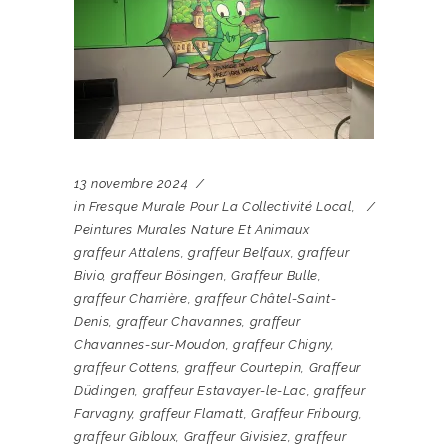
13 novembre 2024
in
Fresque Murale Pour La Collectivité Local
,
Peintures Murales Nature Et Animaux
graffeur Attalens
,
graffeur Belfaux
,
graffeur
Bivio
,
graffeur Bösingen
,
Graffeur Bulle
,
graffeur Charrière
,
graffeur Châtel-Saint-
Denis
,
graffeur Chavannes
,
graffeur
Chavannes-sur-Moudon
,
graffeur Chigny
,
graffeur Cottens
,
graffeur Courtepin
,
Graffeur
Düdingen
,
graffeur Estavayer-le-Lac
,
graffeur
Farvagny
,
graffeur Flamatt
,
Graffeur Fribourg
,
graffeur Gibloux
,
Graffeur Givisiez
,
graffeur