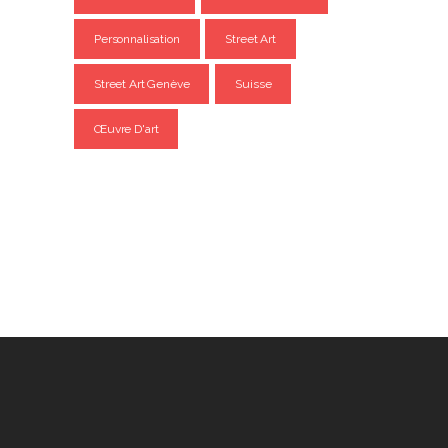
Personnalisation
Street Art
Street Art Genève
Suisse
Œuvre D'art