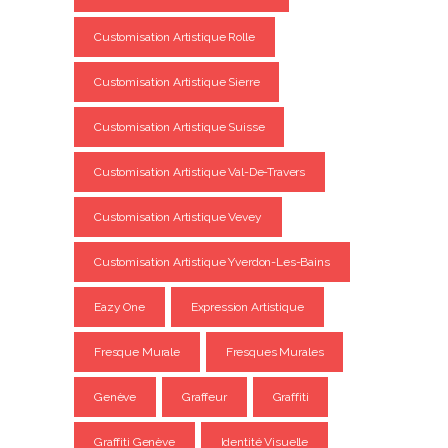
Customisation Artistique Rolle
Customisation Artistique Sierre
Customisation Artistique Suisse
Customisation Artistique Val-De-Travers
Customisation Artistique Vevey
Customisation Artistique Yverdon-Les-Bains
Eazy One
Expression Artistique
Fresque Murale
Fresques Murales
Genève
Graffeur
Graffiti
Graffiti Genève
Identité Visuelle