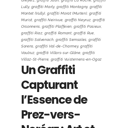
Greyerz
,
graffiti Jaun
,
graffiti La Roche
,
graffiti
Lully
,
graffiti Marly
,
graffiti Montagny
,
graffiti
Montet (Vully)
,
graffiti Morat (Murten)
,
graffiti
Murist
,
graffiti Neirivue
,
graffiti Neyruz
,
graffiti
Orsonnens
,
graffiti Plaffeien
,
graffiti Posieux
,
graffiti Riaz
,
graffiti Romont
,
graffiti Rue
,
graffiti Salvenach
,
graffiti Semsales
,
graffiti
Sorens
,
graffiti Val-de-Charmey
,
graffiti
Vaulruz
,
graffiti Villars-sur-Glâne
,
graffiti
Villaz-St-Pierre
,
graffiti Vuisternens-en-Ogoz
Un Graffiti
Capturant
l’Essence de
Prez-vers-