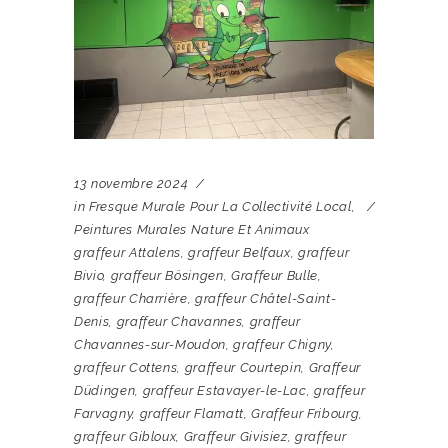
13 novembre 2024
in
Fresque Murale Pour La Collectivité Local
,
Peintures Murales Nature Et Animaux
graffeur Attalens
,
graffeur Belfaux
,
graffeur
Bivio
,
graffeur Bösingen
,
Graffeur Bulle
,
graffeur Charrière
,
graffeur Châtel-Saint-
Denis
,
graffeur Chavannes
,
graffeur
Chavannes-sur-Moudon
,
graffeur Chigny
,
graffeur Cottens
,
graffeur Courtepin
,
Graffeur
Düdingen
,
graffeur Estavayer-le-Lac
,
graffeur
Farvagny
,
graffeur Flamatt
,
Graffeur Fribourg
,
graffeur Gibloux
,
Graffeur Givisiez
,
graffeur