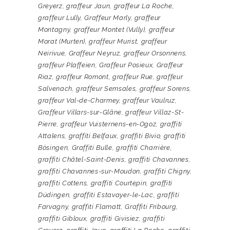
Greyerz
,
graffeur Jaun
,
graffeur La Roche
,
graffeur Lully
,
Graffeur Marly
,
graffeur
Montagny
,
graffeur Montet (Vully)
,
graffeur
Morat (Murten)
,
graffeur Murist
,
graffeur
Neirivue
,
Graffeur Neyruz
,
graffeur Orsonnens
,
graffeur Plaffeien
,
Graffeur Posieux
,
Graffeur
Riaz
,
graffeur Romont
,
graffeur Rue
,
graffeur
Salvenach
,
graffeur Semsales
,
graffeur Sorens
,
graffeur Val-de-Charmey
,
graffeur Vaulruz
,
Graffeur Villars-sur-Glâne
,
graffeur Villaz-St-
Pierre
,
graffeur Vuisternens-en-Ogoz
,
graffiti
Attalens
,
graffiti Belfaux
,
graffiti Bivio
,
graffiti
Bösingen
,
Graffiti Bulle
,
graffiti Charrière
,
graffiti Châtel-Saint-Denis
,
graffiti Chavannes
,
graffiti Chavannes-sur-Moudon
,
graffiti Chigny
,
graffiti Cottens
,
graffiti Courtepin
,
graffiti
Düdingen
,
graffiti Estavayer-le-Lac
,
graffiti
Farvagny
,
graffiti Flamatt
,
Graffiti Fribourg
,
graffiti Gibloux
,
graffiti Givisiez
,
graffiti