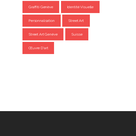
Graffiti Genève
Identité Visuelle
Personnalisation
Street Art
Street Art Genève
Suisse
Œuvre D'art