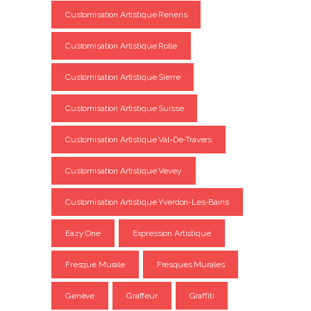
Customisation Artistique Renens
Customisation Artistique Rolle
Customisation Artistique Sierre
Customisation Artistique Suisse
Customisation Artistique Val-De-Travers
Customisation Artistique Vevey
Customisation Artistique Yverdon-Les-Bains
Eazy One
Expression Artistique
Fresque Murale
Fresques Murales
Genève
Graffeur
Graffiti