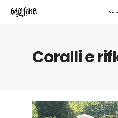
ACC
Coralli e ri