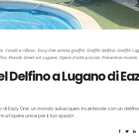
le
,
Coralli e riflessi
,
Eazy One artista graffiti
,
Graffiti delfino
,
Graffiti Lu
fino
,
Murale street art Lugano
,
Opera d'arte piscina
,
Preventivo murale
el Delfino a Lugano di Ea
ano di Eazy One: un mondo subacqueo incantevole con un delfin
re un'opera unica per il tuo spazio!