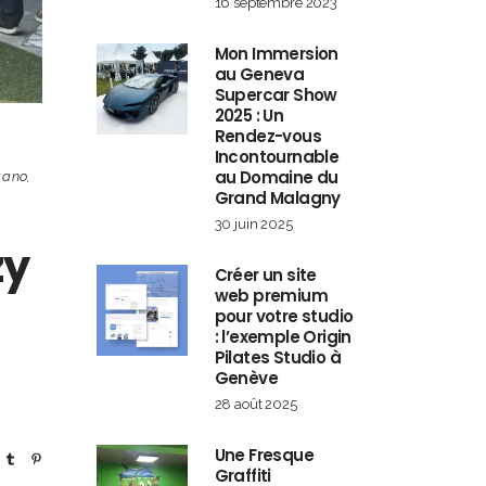
16 septembre 2023
Mon Immersion
au Geneva
Supercar Show
2025 : Un
Rendez-vous
Incontournable
au Domaine du
gano
,
Grand Malagny
30 juin 2025
zy
Créer un site
web premium
pour votre studio
: l’exemple Origin
Pilates Studio à
Genève
o
28 août 2025
Une Fresque
Graffiti