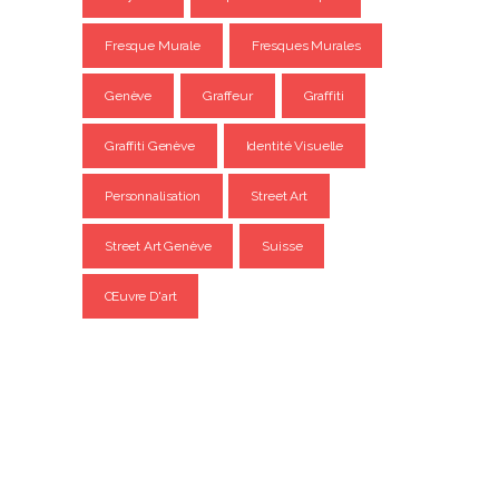
Fresque Murale
Fresques Murales
Genève
Graffeur
Graffiti
Graffiti Genève
Identité Visuelle
Personnalisation
Street Art
Street Art Genève
Suisse
Œuvre D'art