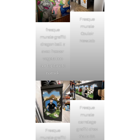
Fresque
murale
fresque
Couloir
murale graffiti
NewJob
dragon ball z
avec freezer
vegeta boo
sur la planete
namek
Fresque
murale
carrelage
graffiti chez
Fresque
Gatto SA
murale graffiti