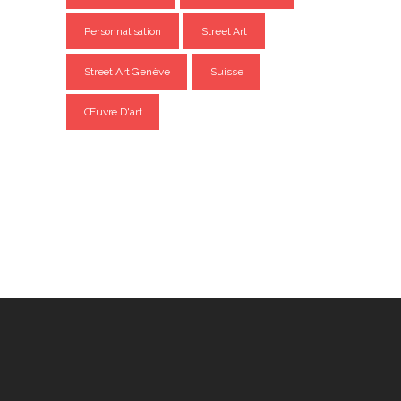
Personnalisation
Street Art
Street Art Genève
Suisse
Œuvre D'art