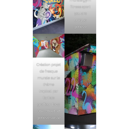
murale gym
fitness sport
you are
unique
genève
Création projet
de fresque
murale sur le
thème
tropical par
l’artiste
graffeur Eazy
One, street art
genève suisse