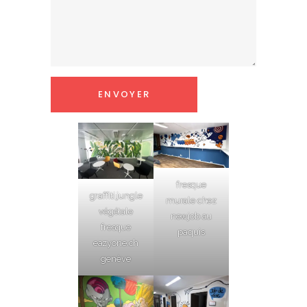
fresque
graffiti jungle
murale chez
végétale
newjob au
fresque
paquis
eazyone.ch
genève