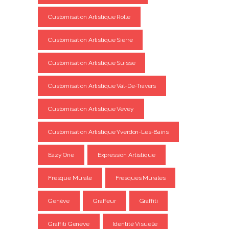
Customisation Artistique Rolle
Customisation Artistique Sierre
Customisation Artistique Suisse
Customisation Artistique Val-De-Travers
Customisation Artistique Vevey
Customisation Artistique Yverdon-Les-Bains
Eazy One
Expression Artistique
Fresque Murale
Fresques Murales
Genève
Graffeur
Graffiti
Graffiti Genève
Identité Visuelle