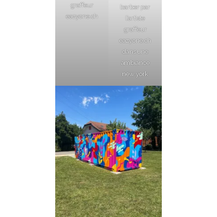
graffeur
barber par
eazyone.ch
l’artiste
graffeur
eazyone.ch
dans une
ambiance
new york