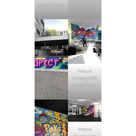
chez Gatto SA
– trompe oeil
fresque
murale graffiti
chez Cofigest
SA
fresque