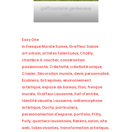
graffiti container genève eazy
one
Eazy One
in
Fresque Murale Suisse
,
Graffeur Suisse
art urbain
,
artistes talentueux
,
Chailly
,
chambre à coucher
,
conversation
passionnante
,
Créativité
,
créativité unique
,
Crissier
,
Décoration murale
,
devis personnalisé
,
Écublens
,
Entreprises
,
environnement
artistique
,
espace de bureau
,
Flon
,
fresque
murale
,
Graffeur Lausanne
,
hall d'entrée
,
Identité visuelle
,
Lausanne
,
métamorphose
artistique
,
Ouchy
,
particuliers
,
personnalisation d'espace
,
portfolio
,
Prilly
,
Pully
,
quartiers lausannois
,
Renens
,
salon
,
site
web
,
toiles vivantes
,
transformation artistique
,