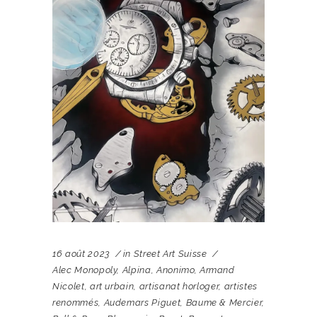
16 août 2023
in
Street Art Suisse
Alec Monopoly
,
Alpina
,
Anonimo
,
Armand
Nicolet
,
art urbain
,
artisanat horloger
,
artistes
renommés
,
Audemars Piguet
,
Baume & Mercier
,