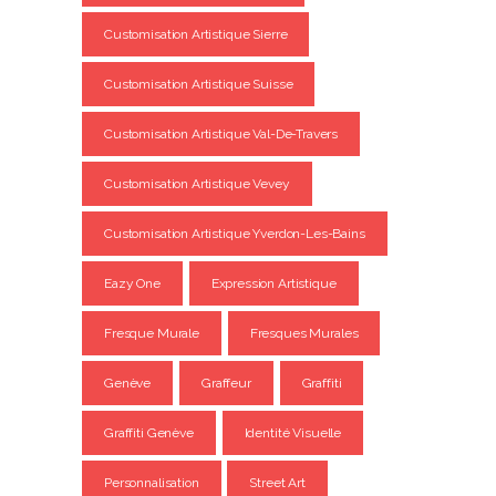
Customisation Artistique Sierre
Customisation Artistique Suisse
Customisation Artistique Val-De-Travers
Customisation Artistique Vevey
Customisation Artistique Yverdon-Les-Bains
Eazy One
Expression Artistique
Fresque Murale
Fresques Murales
Genève
Graffeur
Graffiti
Graffiti Genève
Identité Visuelle
Personnalisation
Street Art