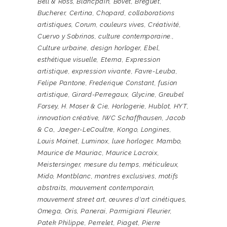
Bell & Ross
,
Blancpain
,
Bovet
,
Breguet
,
Bucherer
,
Certina
,
Chopard
,
collaborations
artistiques
,
Corum
,
couleurs vives
,
Créativité
,
Cuervo y Sobrinos
,
culture contemporaine.
,
Culture urbaine
,
design horloger
,
Ebel
,
esthétique visuelle
,
Eterna
,
Expression
artistique
,
expression vivante
,
Favre-Leuba
,
Felipe Pantone
,
Frederique Constant
,
fusion
artistique
,
Girard-Perregaux
,
Glycine
,
Greubel
Forsey
,
H. Moser & Cie
,
Horlogerie
,
Hublot
,
HYT
,
innovation créative
,
IWC Schaffhausen
,
Jacob
& Co.
,
Jaeger-LeCoultre
,
Kongo
,
Longines
,
Louis Moinet
,
Luminox
,
luxe horloger
,
Mambo
,
Maurice de Mauriac
,
Maurice Lacroix
,
Meistersinger
,
mesure du temps
,
méticuleux
,
Mido
,
Montblanc
,
montres exclusives
,
motifs
abstraits
,
mouvement contemporain
,
mouvement street art
,
œuvres d'art cinétiques
,
Omega
,
Oris
,
Panerai
,
Parmigiani Fleurier
,
Patek Philippe
,
Perrelet
,
Piaget
,
Pierre