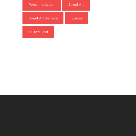
Personnalisation
Street Art
Street Art Genève
Suisse
Œuvre D'art