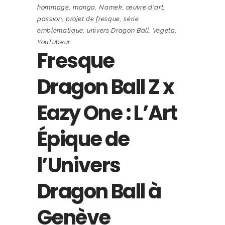
hommage
,
manga
,
Namek
,
œuvre d'art
,
passion
,
projet de fresque
,
série
emblématique
,
univers Dragon Ball
,
Vegeta
,
YouTubeur
Fresque
Dragon Ball Z x
Eazy One : L’Art
Épique de
l’Univers
Dragon Ball à
Genève