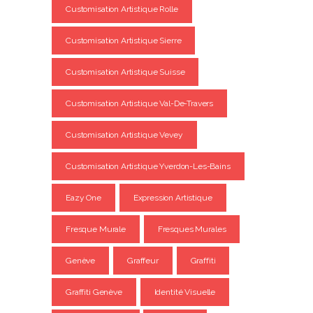
Customisation Artistique Rolle
Customisation Artistique Sierre
Customisation Artistique Suisse
Customisation Artistique Val-De-Travers
Customisation Artistique Vevey
Customisation Artistique Yverdon-Les-Bains
Eazy One
Expression Artistique
Fresque Murale
Fresques Murales
Genève
Graffeur
Graffiti
Graffiti Genève
Identité Visuelle