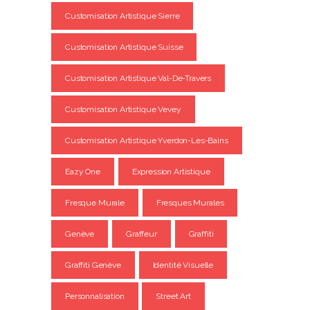
Customisation Artistique Sierre
Customisation Artistique Suisse
Customisation Artistique Val-De-Travers
Customisation Artistique Vevey
Customisation Artistique Yverdon-Les-Bains
Eazy One
Expression Artistique
Fresque Murale
Fresques Murales
Genève
Graffeur
Graffiti
Graffiti Genève
Identité Visuelle
Personnalisation
Street Art