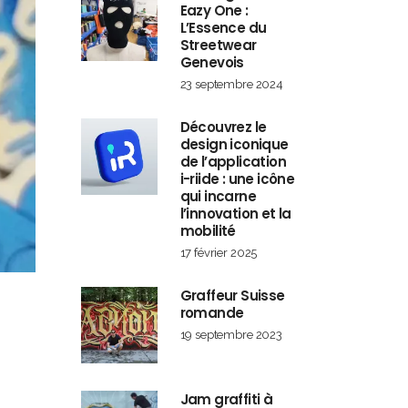
Eazy One :
L’Essence du
Streetwear
Genevois
23 septembre 2024
Découvrez le
design iconique
de l’application
i-riide : une icône
qui incarne
l’innovation et la
mobilité
17 février 2025
Graffeur Suisse
romande
19 septembre 2023
Jam graffiti à