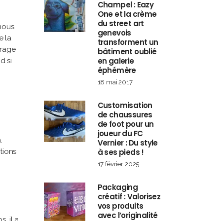
Champel : Eazy
One et la crème
du street art
 nous
genevois
e la
transforment un
trage
bâtiment oublié
en galerie
d si
éphémère
18 mai 2017
Customisation
de chaussures
de foot pour un
joueur du FC
.
Vernier : Du style
tions
à ses pieds !
17 février 2025
Packaging
créatif : Valorisez
vos produits
avec l’originalité
, il a