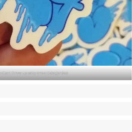
collant throw up eazy one artiste genève