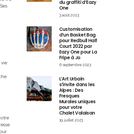
du graffiti d’Eazy
 Ses
One
3 août 2023
Customisation
d’un Basket Bag
pour Redbull Half
Court 2022 par
Eazy One pour La
Fripe à Jo
 vie
6 septembre 2023
uche
L’Art Urbain
s’invite dans les
Alpes : Des
Fresques
Murales uniques
pour votre
Chalet Valaisan
votre
19 juillet 2023
resse
pour