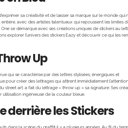
exprimer sa créativité et de laisser sa marque sur le monde qui
 entière, avec des artistes talentueux qui repoussent les limites d
zy One se démarque avec ses créations uniques de stickers au let
ns explorer l’univers des stickers Eazy et découvrir ce qui les ren
 Throw Up
rue qui se caractérise par des lettres stylisées, énergiques et
que pour créer des lettrages qui attirent immédiatement l’attention
street art, a fait du lettrage « throw up » sa signature. Ses créa
r utilisation ingénieuse de la couleur bleue.
te derrière les Stickers
ts dans la scène du graffiti il y a plusieurs années. Au fil du temps