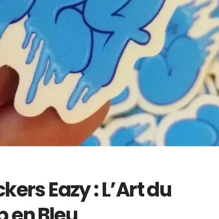
kers Eazy : L’Art du
p en Bleu