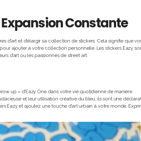
n Expansion Constante
d’art et d’élargir sa collection de stickers. Cela signifie que vo
ur ajouter à votre collection personnelle. Les stickers Eazy so
s d’art ou les passionnés de street art.
« throw up » d’Eazy One dans votre vie quotidienne de manière
acieuse et leur utilisation créative du bleu, ils sont une déclara
kers Eazy et ajoutez une touche d’art urbain à votre monde. Expr