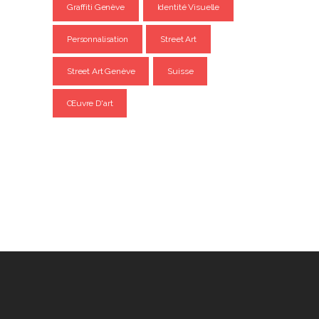
Graffiti Genève
Identité Visuelle
Personnalisation
Street Art
Street Art Genève
Suisse
Œuvre D'art