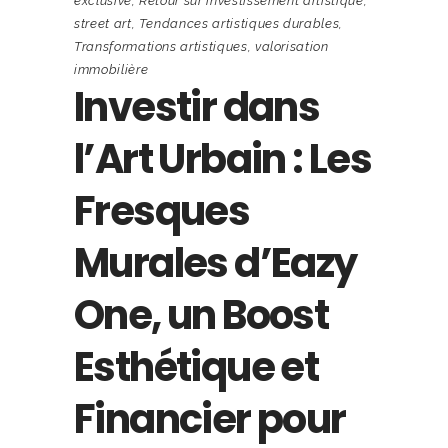
exclusive
,
Retour sur investissement artistique
,
street art
,
Tendances artistiques durables
,
Transformations artistiques
,
valorisation
immobilière
Investir dans
l’Art Urbain : Les
Fresques
Murales d’Eazy
One, un Boost
Esthétique et
Financier pour