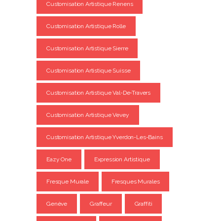
Customisation Artistique Renens
Customisation Artistique Rolle
Customisation Artistique Sierre
Customisation Artistique Suisse
Customisation Artistique Val-De-Travers
Customisation Artistique Vevey
Customisation Artistique Yverdon-Les-Bains
Eazy One
Expression Artistique
Fresque Murale
Fresques Murales
Genève
Graffeur
Graffiti