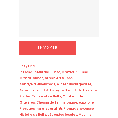
Eazy One
in
Fresque Murale Suisse
,
Graffeur Suisse
,
Graffiti Suisse
,
Street Art Suisse
Abbaye d'Humilimont
,
Alpes fribourgeoises
,
Artisanat local
,
Artiste graffeur
,
Bataille de La
Roche
,
Carnaval de Bulle
,
Château de
Gruyères
,
Chemin de fer historique
,
eazy one
,
Fresques murales graffiti
,
Fromagerie suisse
,
Histoire de Bulle
,
Légendes locales
,
Moulins