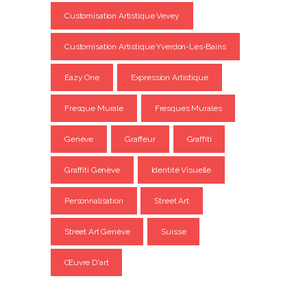
Customisation Artistique Vevey
Customisation Artistique Yverdon-Les-Bains
Eazy One
Expression Artistique
Fresque Murale
Fresques Murales
Genève
Graffeur
Graffiti
Graffiti Genève
Identité Visuelle
Personnalisation
Street Art
Street Art Genève
Suisse
Œuvre D'art