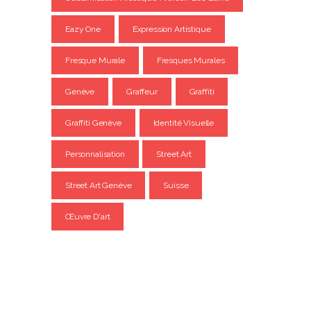
Eazy One
Expression Artistique
Fresque Murale
Fresques Murales
Genève
Graffeur
Graffiti
Graffiti Genève
Identité Visuelle
Personnalisation
Street Art
Street Art Genève
Suisse
Œuvre D'art