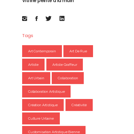
Vitrine peinte à la main
Tags
Art Contemporain
Art De Rue
Artiste
Artiste Graffeur
Art Urbain
Collaboration
Collaboration Artistique
Création Artistique
Créativité
Culture Urbaine
Customisation Artistique Bienne