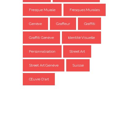
Fresque Murale
Fresques Murales
Genève
Graffeur
Graffiti
Graffiti Genève
Identité Visuelle
Personnalisation
Street Art
Street Art Genève
Suisse
Œuvre D'art