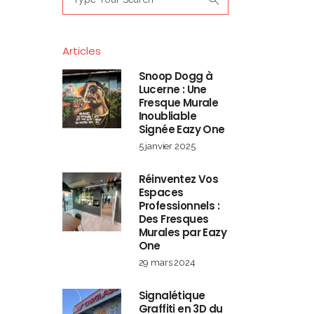
for:
Articles
Snoop Dogg à
Lucerne : Une
Fresque Murale
Inoubliable
Signée Eazy One
5 janvier 2025
Réinventez Vos
Espaces
Professionnels :
Des Fresques
Murales par Eazy
One
29 mars 2024
Signalétique
Graffiti en 3D du