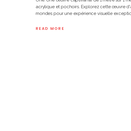
One. Une œuvre captivante de 1 mètre sur 1 mè
acrylique et pochoirs. Explorez cette œuvre d'ar
mondes pour une expérience visuelle excepti
READ MORE