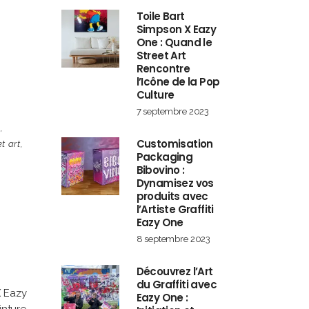
Toile Bart
Simpson X Eazy
One : Quand le
Street Art
Rencontre
l’Icône de la Pop
Culture
7 septembre 2023
e
,
Customisation
et art
,
Packaging
Bibovino :
Dynamisez vos
produits avec
l’Artiste Graffiti
Eazy One
8 septembre 2023
Découvrez l’Art
du Graffiti avec
X Eazy
Eazy One :