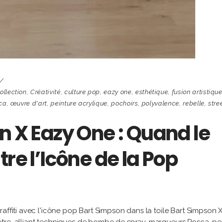
ollection
,
Créativité
,
culture pop
,
eazy one
,
esthétique
,
fusion artistiqu
ca
,
œuvre d'art
,
peinture acrylique
,
pochoirs
,
polyvalence
,
rebelle
,
stre
n X Eazy One : Quand le
re l’Icône de la Pop
raffiti avec l'icône pop Bart Simpson dans la toile Bart Simpson 