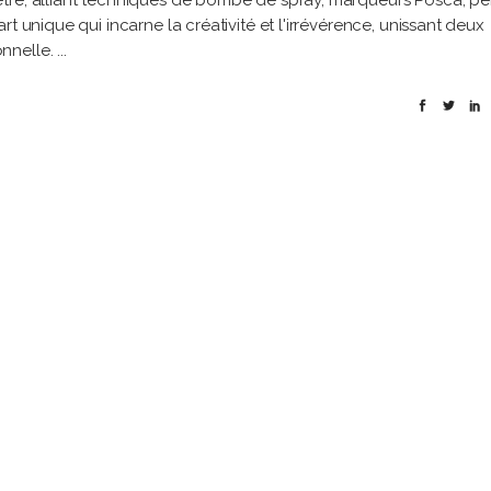
tre, alliant techniques de bombe de spray, marqueurs Posca, pe
t unique qui incarne la créativité et l'irrévérence, unissant deux
onnelle.