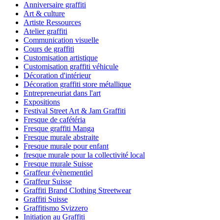
Anniversaire graffiti
Art & culture
Artiste Ressources
Atelier graffiti
Communication visuelle
Cours de graffiti
Customisation artistique
Customisation graffiti véhicule
Décoration d'intérieur
Décoration graffiti store métallique
Entrepreneuriat dans l'art
Expositions
Festival Street Art & Jam Graffiti
Fresque de cafétéria
Fresque graffiti Manga
Fresque murale abstraite
Fresque murale pour enfant
fresque murale pour la collectivité local
Fresque murale Suisse
Graffeur évènementiel
Graffeur Suisse
Graffiti Brand Clothing Streetwear
Graffiti Suisse
Graffitismo Svizzero
Initiation au Graffiti