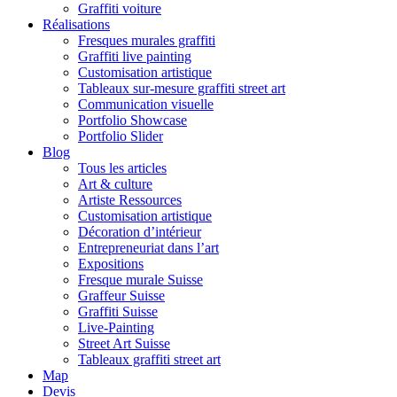
Graffiti voiture
Réalisations
Fresques murales graffiti
Graffiti live painting
Customisation artistique
Tableaux sur-mesure graffiti street art
Communication visuelle
Portfolio Showcase
Portfolio Slider
Blog
Tous les articles
Art & culture
Artiste Ressources
Customisation artistique
Décoration d’intérieur
Entrepreneuriat dans l’art
Expositions
Fresque murale Suisse
Graffeur Suisse
Graffiti Suisse
Live-Painting
Street Art Suisse
Tableaux graffiti street art
Map
Devis