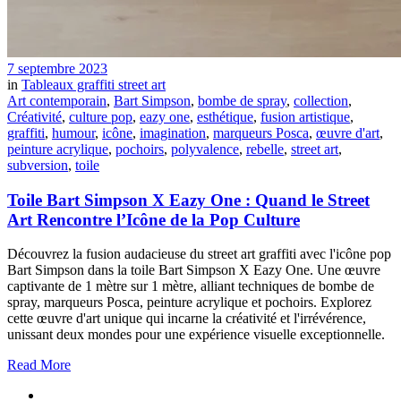
7 septembre 2023
in
Tableaux graffiti street art
Art contemporain
,
Bart Simpson
,
bombe de spray
,
collection
,
Créativité
,
culture pop
,
eazy one
,
esthétique
,
fusion artistique
,
graffiti
,
humour
,
icône
,
imagination
,
marqueurs Posca
,
œuvre d'art
,
peinture acrylique
,
pochoirs
,
polyvalence
,
rebelle
,
street art
,
subversion
,
toile
Toile Bart Simpson X Eazy One : Quand le Street
Art Rencontre l’Icône de la Pop Culture
Découvrez la fusion audacieuse du street art graffiti avec l'icône pop
Bart Simpson dans la toile Bart Simpson X Eazy One. Une œuvre
captivante de 1 mètre sur 1 mètre, alliant techniques de bombe de
spray, marqueurs Posca, peinture acrylique et pochoirs. Explorez
cette œuvre d'art unique qui incarne la créativité et l'irrévérence,
unissant deux mondes pour une expérience visuelle exceptionnelle.
Read More