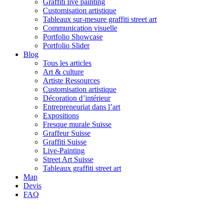
Graffiti live painting
Customisation artistique
Tableaux sur-mesure graffiti street art
Communication visuelle
Portfolio Showcase
Portfolio Slider
Blog
Tous les articles
Art & culture
Artiste Ressources
Customisation artistique
Décoration d’intérieur
Entrepreneuriat dans l’art
Expositions
Fresque murale Suisse
Graffeur Suisse
Graffiti Suisse
Live-Painting
Street Art Suisse
Tableaux graffiti street art
Map
Devis
FAQ