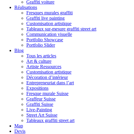
Graffiti voiture
Réalisations
Fresques murales graffiti
Graffiti live painting
Customisation artistique
Tableaux sur-mesure graffiti street art
Communication visuelle
Portfolio Showcase
Portfolio Slider
Blog
Tous les articles
Art & culture
Artiste Ressources
Customisation artistique
Décoration d’intérieur
Entrepreneuriat dans l’art
Expositions
Fresque murale Suisse
Graffeur Suisse
Graffiti Suisse
Live-Painting
Street Art Suisse
Tableaux graffiti street art
Map
Devis