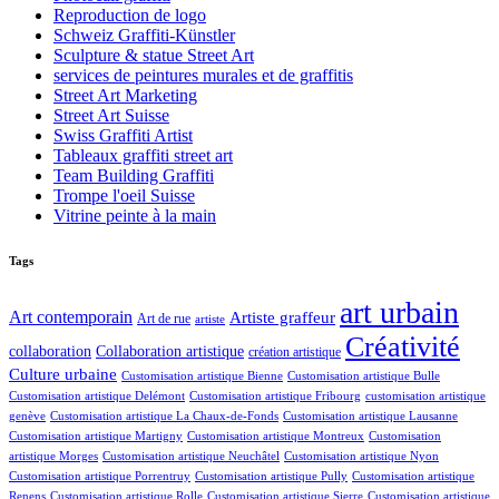
Reproduction de logo
Schweiz Graffiti-Künstler
Sculpture & statue Street Art
services de peintures murales et de graffitis
Street Art Marketing
Street Art Suisse
Swiss Graffiti Artist
Tableaux graffiti street art
Team Building Graffiti
Trompe l'oeil Suisse
Vitrine peinte à la main
Tags
art urbain
Art contemporain
Artiste graffeur
Art de rue
artiste
Créativité
collaboration
Collaboration artistique
création artistique
Culture urbaine
Customisation artistique Bienne
Customisation artistique Bulle
Customisation artistique Delémont
Customisation artistique Fribourg
customisation artistique
genève
Customisation artistique La Chaux-de-Fonds
Customisation artistique Lausanne
Customisation artistique Martigny
Customisation artistique Montreux
Customisation
artistique Morges
Customisation artistique Neuchâtel
Customisation artistique Nyon
Customisation artistique Porrentruy
Customisation artistique Pully
Customisation artistique
Customisation artistique
Renens
Customisation artistique Rolle
Customisation artistique Sierre