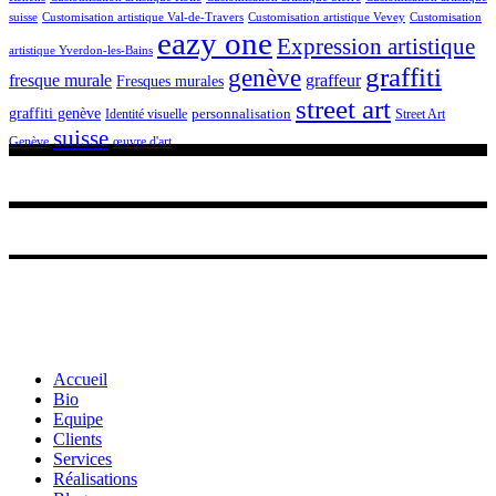
suisse
Customisation artistique Val-de-Travers
Customisation artistique Vevey
Customisation
eazy one
Expression artistique
artistique Yverdon-les-Bains
graffiti
genève
fresque murale
graffeur
Fresques murales
street art
graffiti genève
personnalisation
Street Art
Identité visuelle
suisse
Genève
œuvre d'art
Accueil
Bio
Equipe
Clients
Services
Réalisations