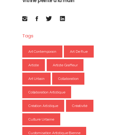
Vitrine peinte à la main
Tags
Art Contemporain
Art De Rue
Artiste
Artiste Graffeur
Art Urbain
Collaboration
Collaboration Artistique
Création Artistique
Créativité
Culture Urbaine
Customisation Artistique Bienne