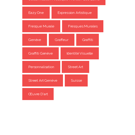
Eazy One
Expression Artistique
Fresque Murale
Fresques Murales
Genève
Graffeur
Graffiti
Graffiti Genève
Identité Visuelle
Personnalisation
Street Art
Street Art Genève
Suisse
Œuvre D'art