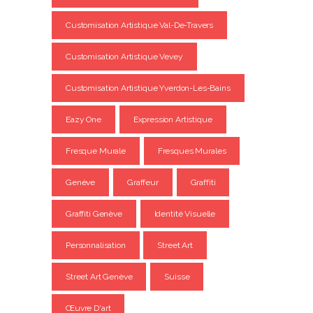
Customisation Artistique Val-De-Travers
Customisation Artistique Vevey
Customisation Artistique Yverdon-Les-Bains
Eazy One
Expression Artistique
Fresque Murale
Fresques Murales
Genève
Graffeur
Graffiti
Graffiti Genève
Identité Visuelle
Personnalisation
Street Art
Street Art Genève
Suisse
Œuvre D'art