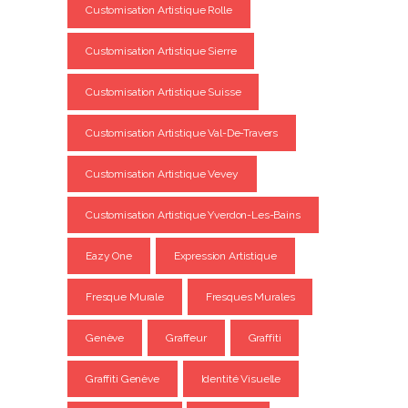
Customisation Artistique Rolle
Customisation Artistique Sierre
Customisation Artistique Suisse
Customisation Artistique Val-De-Travers
Customisation Artistique Vevey
Customisation Artistique Yverdon-Les-Bains
Eazy One
Expression Artistique
Fresque Murale
Fresques Murales
Genève
Graffeur
Graffiti
Graffiti Genève
Identité Visuelle