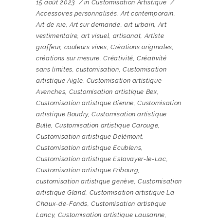
15 août 2023
in
Customisation Artistique
Accessoires personnalisés
,
Art contemporain
,
Art de rue
,
Art sur demande
,
art urbain
,
Art
vestimentaire
,
art visuel
,
artisanat
,
Artiste
graffeur
,
couleurs vives
,
Créations originales
,
créations sur mesure
,
Créativité
,
Créativité
sans limites
,
customisation
,
Customisation
artistique Aigle
,
Customisation artistique
Avenches
,
Customisation artistique Bex
,
Customisation artistique Bienne
,
Customisation
artistique Boudry
,
Customisation artistique
Bulle
,
Customisation artistique Carouge
,
Customisation artistique Delémont
,
Customisation artistique Ecublens
,
Customisation artistique Estavayer-le-Lac
,
Customisation artistique Fribourg
,
customisation artistique genève
,
Customisation
artistique Gland
,
Customisation artistique La
Chaux-de-Fonds
,
Customisation artistique
Lancy
,
Customisation artistique Lausanne
,