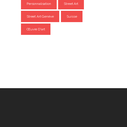
Personnalisation
Street Art
Street Art Genève
Suisse
Œuvre D'art