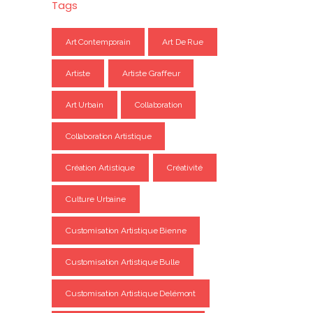
Tags
Art Contemporain
Art De Rue
Artiste
Artiste Graffeur
Art Urbain
Collaboration
Collaboration Artistique
Création Artistique
Créativité
Culture Urbaine
Customisation Artistique Bienne
Customisation Artistique Bulle
Customisation Artistique Delémont