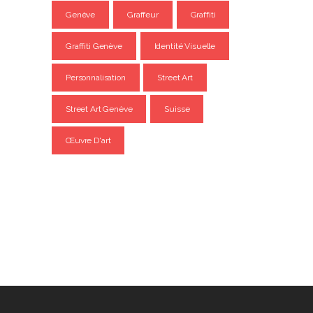
Genève
Graffeur
Graffiti
Graffiti Genève
Identité Visuelle
Personnalisation
Street Art
Street Art Genève
Suisse
Œuvre D'art