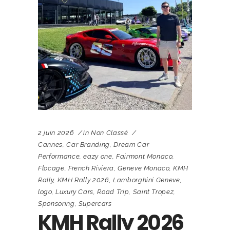
2 juin 2026
in
Non Classé
Cannes
,
Car Branding
,
Dream Car
Performance
,
eazy one
,
Fairmont Monaco
,
Flocage
,
French Riviera
,
Geneve Monaco
,
KMH
Rally
,
KMH Rally 2026
,
Lamborghini Geneve
,
logo
,
Luxury Cars
,
Road Trip
,
Saint Tropez
,
Sponsoring
,
Supercars
KMH Rally 2026