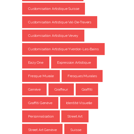
Customisation Artistique Suisse
Customisation Artistique Val-De-Travers
Customisation Artistique Vevey
Customisation Artistique Yverdon-Les-Bains
Eazy One
Expression Artistique
Fresque Murale
Fresques Murales
Genève
Graffeur
Graffiti
Graffiti Genève
Identité Visuelle
Personnalisation
Street Art
Street Art Genève
Suisse