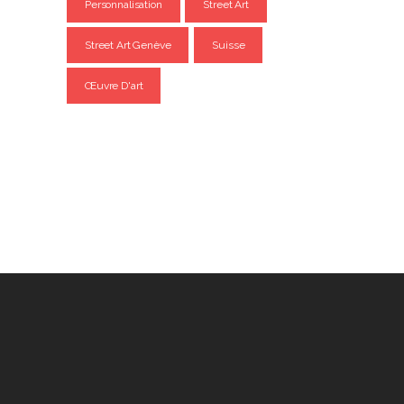
Personnalisation
Street Art
Street Art Genève
Suisse
Œuvre D'art