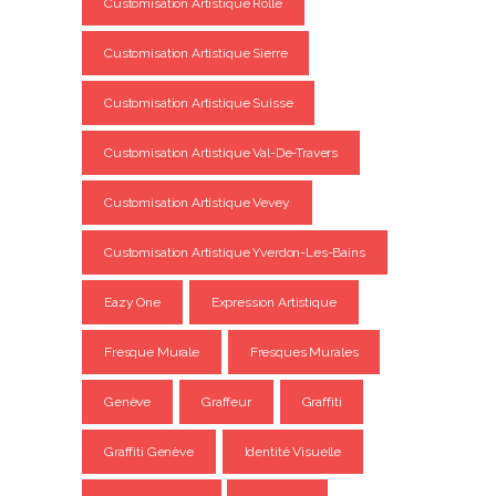
Customisation Artistique Rolle
Customisation Artistique Sierre
Customisation Artistique Suisse
Customisation Artistique Val-De-Travers
Customisation Artistique Vevey
Customisation Artistique Yverdon-Les-Bains
Eazy One
Expression Artistique
Fresque Murale
Fresques Murales
Genève
Graffeur
Graffiti
Graffiti Genève
Identité Visuelle