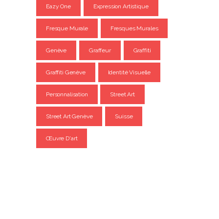
Eazy One
Expression Artistique
Fresque Murale
Fresques Murales
Genève
Graffeur
Graffiti
Graffiti Genève
Identité Visuelle
Personnalisation
Street Art
Street Art Genève
Suisse
Œuvre D'art