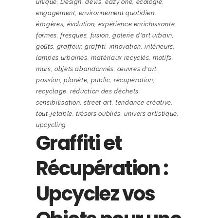
unique
,
Design
,
devis
,
eazy one
,
écologie
,
engagement
,
environnement quotidien
,
étagères
,
évolution
,
expérience enrichissante
,
formes
,
fresques
,
fusion
,
galerie d'art urbain
,
goûts
,
graffeur
,
graffiti
,
innovation
,
intérieurs
,
lampes urbaines
,
matériaux recyclés
,
motifs
,
murs
,
objets abandonnés
,
œuvres d'art
,
passion
,
planète
,
public
,
récupération
,
recyclage
,
réduction des déchets
,
sensibilisation
,
street art
,
tendance créative
,
tout-jetable
,
trésors oubliés
,
univers artistique
,
upcycling
Graffiti et
Récupération :
Upcyclez vos